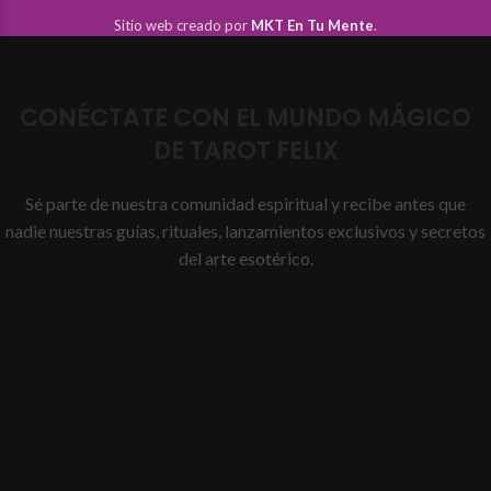
Sitio web creado por
MKT En Tu Mente
.
CONÉCTATE CON EL MUNDO MÁGICO
DE TAROT FELIX
Sé parte de nuestra comunidad espiritual y recibe antes que
nadie nuestras guías, rituales, lanzamientos exclusivos y secretos
del arte esotérico.