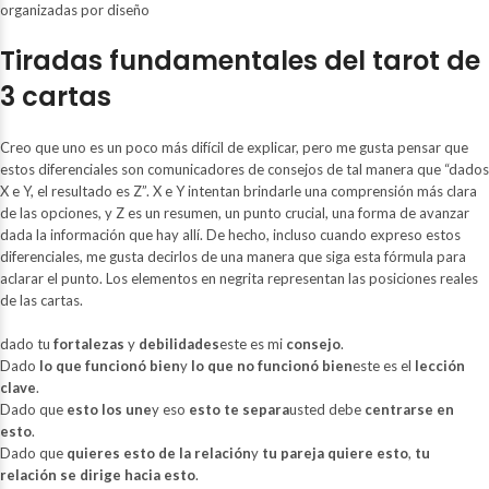
Tiradas fundamentales del tarot de
3 cartas
Creo que uno es un poco más difícil de explicar, pero me gusta pensar que
estos diferenciales son comunicadores de consejos de tal manera que “dados
X e Y, el resultado es Z”. X e Y intentan brindarle una comprensión más clara
de las opciones, y Z es un resumen, un punto crucial, una forma de avanzar
dada la información que hay allí. De hecho, incluso cuando expreso estos
diferenciales, me gusta decirlos de una manera que siga esta fórmula para
aclarar el punto. Los elementos en negrita representan las posiciones reales
de las cartas.
dado tu
fortalezas
y
debilidades
este es mi
consejo
.
Dado
lo que funcionó bien
y
lo que no funcionó bien
este es el
lección
clave
.
Dado que
esto los une
y eso
esto te separa
usted debe
centrarse en
esto
.
Dado que
quieres esto de la relación
y
tu pareja quiere esto
,
tu
relación se dirige hacia esto
.