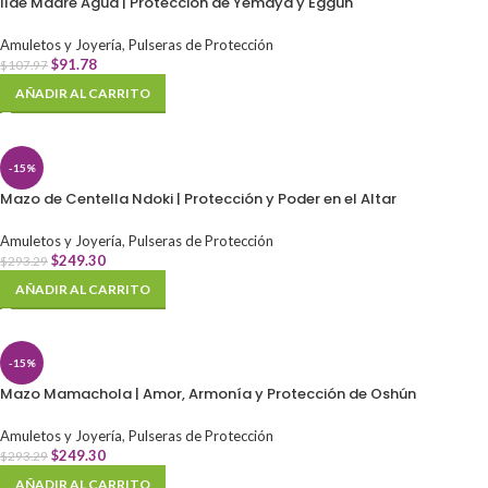
Ilde Madre Agua | Protección de Yemayá y Eggun
Amuletos y Joyería
,
Pulseras de Protección
$
91.78
$
107.97
AÑADIR AL CARRITO
-15%
Mazo de Centella Ndoki | Protección y Poder en el Altar
Amuletos y Joyería
,
Pulseras de Protección
$
249.30
$
293.29
AÑADIR AL CARRITO
-15%
Mazo Mamachola | Amor, Armonía y Protección de Oshún
Amuletos y Joyería
,
Pulseras de Protección
$
249.30
$
293.29
AÑADIR AL CARRITO