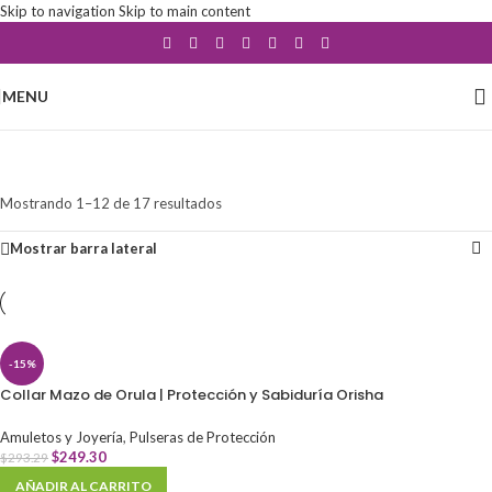
Skip to navigation
Skip to main content
MENU
Pulseras de Protección
Categorías
Mostrando 1–12 de 17 resultados
Mostrar barra lateral
-15%
Collar Mazo de Orula | Protección y Sabiduría Orisha
Amuletos y Joyería
,
Pulseras de Protección
$
249.30
$
293.29
AÑADIR AL CARRITO