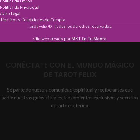
Política de Envíos
Política de Privacidad
Aviso Legal
Términos y Condiciones de Compra
Tarot Felix ®. Todos los derechos reservados.
Sitio web creado por
MKT En Tu Mente
.
CONÉCTATE CON EL MUNDO MÁGICO
DE TAROT FELIX
Sé parte de nuestra comunidad espiritual y recibe antes que
nadie nuestras guías, rituales, lanzamientos exclusivos y secretos
del arte esotérico.