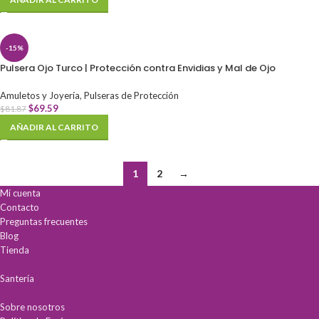
-15%
Pulsera Ojo Turco | Protección contra Envidias y Mal de Ojo
Amuletos y Joyería
,
Pulseras de Protección
$
69.59
$
81.87
AÑADIR AL CARRITO
1
2
→
Mi cuenta
Contacto
Preguntas frecuentes
Blog
Tienda
Santería
Sobre nosotros