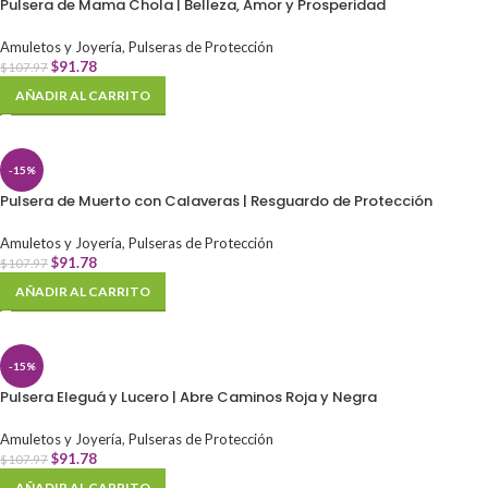
Pulsera de Mama Chola | Belleza, Amor y Prosperidad
Amuletos y Joyería
,
Pulseras de Protección
$
91.78
$
107.97
AÑADIR AL CARRITO
-15%
Pulsera de Muerto con Calaveras | Resguardo de Protección
Amuletos y Joyería
,
Pulseras de Protección
$
91.78
$
107.97
AÑADIR AL CARRITO
-15%
Pulsera Eleguá y Lucero | Abre Caminos Roja y Negra
Amuletos y Joyería
,
Pulseras de Protección
$
91.78
$
107.97
AÑADIR AL CARRITO