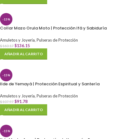
-15%
Collar Mazo Orula Moto | Protección Ifá y Sabiduría
Amuletos y Joyería
,
Pulseras de Protección
$
136.15
$
160.17
AÑADIR AL CARRITO
-15%
Ilde de Yemayá | Protección Espiritual y Santería
Amuletos y Joyería
,
Pulseras de Protección
$
91.78
$
107.97
AÑADIR AL CARRITO
-15%