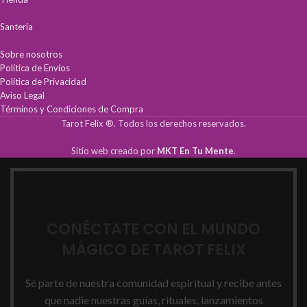
Santería
Sobre nosotros
Política de Envíos
Política de Privacidad
Aviso Legal
Términos y Condiciones de Compra
Tarot Felix ®. Todos los derechos reservados.
Sitio web creado por
MKT En Tu Mente
.
CONÉCTATE CON EL MUNDO
MÁGICO DE TAROT FELIX
Sé parte de nuestra comunidad espiritual y recibe antes
que nadie nuestras guías, rituales, lanzamientos