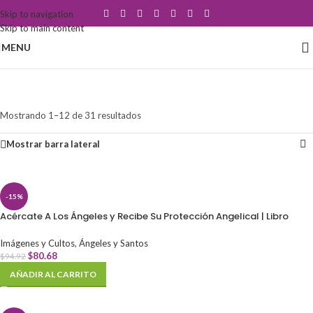
Skip to navigation
Skip to main content
MENU
Ángeles y Santos
Categorías
Mostrando 1–12 de 31 resultados
Mostrar barra lateral
-15%
Acércate A Los Ángeles y Recibe Su Protección Angelical | Libro
Imágenes y Cultos
,
Ángeles y Santos
$
80.68
$
94.92
AÑADIR AL CARRITO