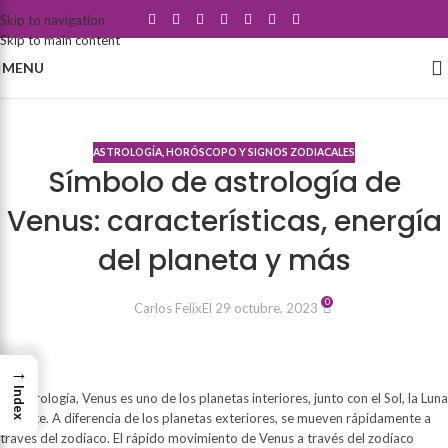
Skip to navigation
Skip to main content
MENU
Blog
ASTROLOGÍA, HORÓSCOPO Y SIGNOS ZODIACALES
Símbolo de astrología de
Venus: características, energía
del planeta y más
0
Carlos Felix
El 29 octubre, 2023
→
Index
En astrología, Venus es uno de los planetas interiores, junto con el Sol, la Luna
y Marte. A diferencia de los planetas exteriores, se mueven rápidamente a
través del zodíaco. El rápido movimiento de Venus a través del zodíaco