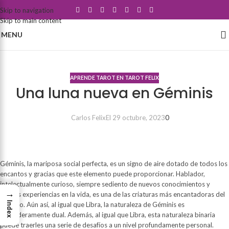
Skip to navigation
Skip to main content
MENU
Blog
APRENDE TAROT EN TAROT FELIX
Una luna nueva en Géminis
Carlos Felix
El 29 octubre, 2023
0
Géminis, la mariposa social perfecta, es un signo de aire dotado de todos los
encantos y gracias que este elemento puede proporcionar. Hablador,
intelectualmente curioso, siempre sediento de nuevos conocimientos y
→
nuevas experiencias en la vida, es una de las criaturas más encantadoras del
Index
zodíaco. Aún así, al igual que Libra, la naturaleza de Géminis es
verdaderamente dual. Además, al igual que Libra, esta naturaleza binaria
puede traerles una serie de desafíos a un nivel profundamente personal.