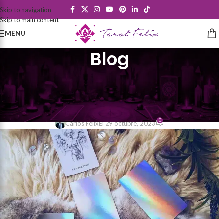
Skip to navigation
Skip to main content
MENU
Blog
APRENDE TAROT EN TAROT FELIX
Tirada del Tarot de Luna Nueva
en Sagitario
0
Carlos Felix
El 29 octubre, 2023