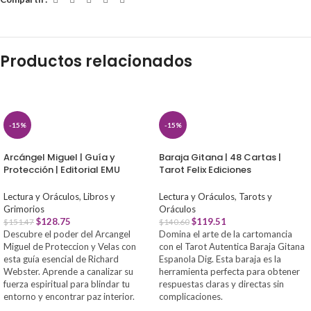
Productos relacionados
-15%
-15%
Arcángel Miguel | Guía y
Baraja Gitana | 48 Cartas |
Protección | Editorial EMU
Tarot Felix Ediciones
Lectura y Oráculos
,
Libros y
Lectura y Oráculos
,
Tarots y
Grimorios
Oráculos
$
128.75
$
119.51
$
151.47
$
140.60
Descubre el poder del Arcangel
Domina el arte de la cartomancia
Miguel de Proteccion y Velas con
con el Tarot Autentica Baraja Gitana
esta guía esencial de Richard
Espanola Dig. Esta baraja es la
Webster. Aprende a canalizar su
herramienta perfecta para obtener
fuerza espiritual para blindar tu
respuestas claras y directas sin
entorno y encontrar paz interior.
complicaciones.