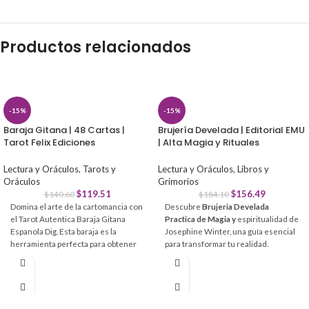
Productos relacionados
-15%
-15%
Baraja Gitana | 48 Cartas |
Brujería Develada | Editorial EMU
Tarot Felix Ediciones
| Alta Magia y Rituales
Lectura y Oráculos
,
Tarots y
Lectura y Oráculos
,
Libros y
Oráculos
Grimorios
$
119.51
$
156.49
$
140.60
$
184.10
Domina el arte de la cartomancia con
Descubre
Brujeria Develada
el Tarot Autentica Baraja Gitana
Practica de Magia y
espiritualidad de
Espanola Dig. Esta baraja es la
Josephine Winter, una guía esencial
herramienta perfecta para obtener
para transformar tu realidad.
respuestas claras y directas sin
Conecta con tu poder interior a
complicaciones.
través de rituales modernos y
herramientas prácticas diseñadas
Interpretación intuitiva:
Cada carta
para la mente, el cuerpo y el alma.
incluye significados impresos para