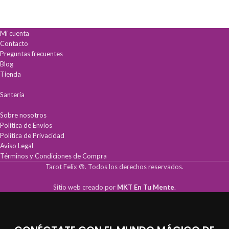
lecturas inmediatas y precisas.
Aprende
magia natural y hechizos
Aprendizaje acelerado:
Ideal para
efectivos paso a paso.
principiantes que buscan resultados
Incluye más de
40 ejercicios
profesionales desde el primer uso.
prácticos
de visualización y
Mi cuenta
Calidad superior:
Fabricada en
protección.
Contacto
cartoncillo encerado duradero,
Desarrolla tu
intuición y conexión
Preguntas frecuentes
perfecto para el uso frecuente.
espiritual
de forma auténtica.
Blog
Tienda
Santería
Sobre nosotros
Política de Envíos
Política de Privacidad
Aviso Legal
Términos y Condiciones de Compra
Tarot Felix ®. Todos los derechos reservados.
Sitio web creado por
MKT En Tu Mente
.