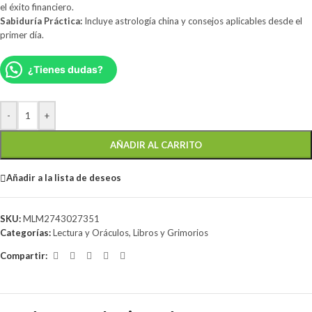
el éxito financiero.
Sabiduría Práctica:
Incluye astrología china y consejos aplicables desde el
primer día.
¿Tienes dudas?
-
+
AÑADIR AL CARRITO
Añadir a la lista de deseos
SKU:
MLM2743027351
Categorías:
Lectura y Oráculos
,
Libros y Grimorios
Compartir: