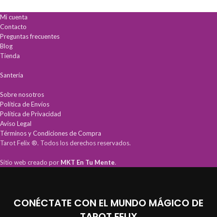
Guía completa:
Incluye manual
protección.
electrónico para perfeccionar tu
Mi cuenta
Desarrolla tu
intuición y conexión
conexión espiritual.
espiritual
de forma auténtica.
Contacto
Preguntas frecuentes
Blog
Tienda
Santería
Sobre nosotros
Política de Envíos
Política de Privacidad
Aviso Legal
Términos y Condiciones de Compra
Tarot Felix ®. Todos los derechos reservados.
Sitio web creado por
MKT En Tu Mente
.
CONÉCTATE CON EL MUNDO MÁGICO DE
TAROT FELIX