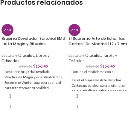
Productos relacionados
-15%
-15%
Brujería Develada | Editorial EMU
El Supremo Arte de Echar las
| Alta Magia y Rituales
Cartas | Dr. Moorne | 12 x 7 cm
Lectura y Oráculos
,
Libros y
Lectura y Oráculos
,
Tarots y
Grimorios
Oráculos
$
156.49
$
156.49
$
184.10
$
184.10
Descubre
Brujeria Develada
Domina el misticismo con el
Practica de Magia y
espiritualidad de
Tarot el Supremo Arte de Echar
Josephine Winter, una guía esencial
Cartas
, mazo ideal para profundizar
para transformar tu realidad.
en el simbolismo egipcio y hebraico
Conecta con tu poder interior a
de forma sencilla.
través de rituales modernos y
herramientas prácticas diseñadas
Lectura fácil:
Incluye significados
para la mente, el cuerpo y el alma.
impresos en cada carta para
interpretaciones precisas.
Aprende
magia natural y hechizos
Calidad superior:
Cartas de
efectivos paso a paso.
cartoncillo encerado resistentes al
Incluye más de
40 ejercicios
uso continuo.
prácticos
de visualización y