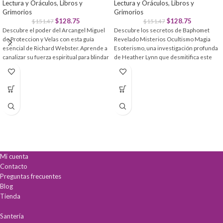
Lectura y Oráculos
,
Libros y
Lectura y Oráculos
,
Libros y
Grimorios
Grimorios
$
128.75
$
128.75
$
151.47
$
151.47
Descubre el poder del Arcangel Miguel
Descubre los secretos de Baphomet
de Proteccion y Velas con esta guía
Revelado Misterios Ocultismo Magia
esencial de Richard Webster. Aprende a
Esoterismo, una investigación profunda
canalizar su fuerza espiritual para blindar
de Heather Lynn que desmitifica este
tu entorno y encontrar paz interior.
enigmático ícono. Explora su evolución
histórica y su impacto en la
Protección divina
constante a través de
espiritualidad moderna con rigor
rituales y meditaciones efectivas.
académico.
Guía espiritual
clara mediante el uso de
velas mágicas y cristales.
Claridad simbólica:
Desentraña el
Vínculo duradero
con el guerrero
verdadero significado del arquetipo sin
celestial para tu seguridad diaria.
prejuicios.
Conocimiento profundo:
Ideal para
investigadores del pensamiento
gnóstico y la masonería.
Mi cuenta
Sabiduría oculta:
Incluye herramientas
Contacto
esenciales para el estudio de la magia.
Preguntas frecuentes
Blog
Tienda
Santería