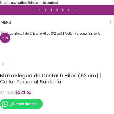
Skip to navigation
Skip to main content
MENU
Click to enlarge
-15%
Mazo Eleguá de Cristal 6 Hilos (92 cm) |
Collar Personal Santería
$
521.63
$
613.68
¿Tienes dudas?