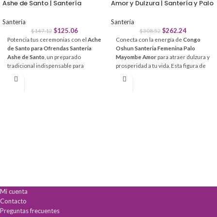
Ashe de Santo | Santería
Amor y Dulzura | Santería y Palo
Santería
Santería
$
125.06
$
262.24
$
147.12
$
308.52
Potencia tus ceremonias con el
Ache
Conecta con la energía de
Congo
de Santo para Ofrendas Santeria
Oshun Santeria Femenina Palo
Ashe de Santo
, un preparado
Mayombe Amor
para atraer dulzura y
tradicional indispensable para
prosperidad a tu vida. Esta figura de
rituales de Osha e Ifá. Su fórmula
15 cm, ritualizada con detalles
artesanal garantiza la fuerza
dorados, es el canal perfecto para
espiritual necesaria en cada
manifestar abundancia y armonía
consagración.
emocional en tu altar.
Consagración Total:
Fundamental
Atracción sentimental:
Ideal para
para ceremonias de iniciación y
abrir caminos en el amor y fortalecer
entrega de santo.
vínculos.
Purificación Profunda:
Limpia
Magnetismo personal:
Despierta tu
energías negativas en personas,
confianza, belleza y autoestima.
objetos y espacios sagrados.
Prosperidad material:
Atrae riqueza
Calidad Platino:
Elaborado con
y éxito bajo la guía de Oshún.
ingredientes auténticos como Ero,
Obbi, Kola y Ozun.
Mi cuenta
Contacto
Preguntas frecuentes