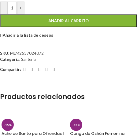
-
+
AÑADIR AL CARRITO
Añadir a la lista de deseos
SKU:
MLM2537024072
Categoría:
Santería
Compartir:
Productos relacionados
-15%
-15%
Ache de Santo para Ofrendas |
Conga de Oshún Femenina |