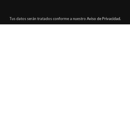
Tus datos serán tratados conforme a nuestro
Aviso de Privacidad.
Tienda
Lista de deseos
Carrito
Mi cuenta
1
¡Este
Mazo Eleguá de Cristal 6 Hilos (92 cm) | Collar Personal Santería
puede ser tuyo solo por
$521.63
!
Si tienes alguna duda, pregúntanos.
Abrir chat