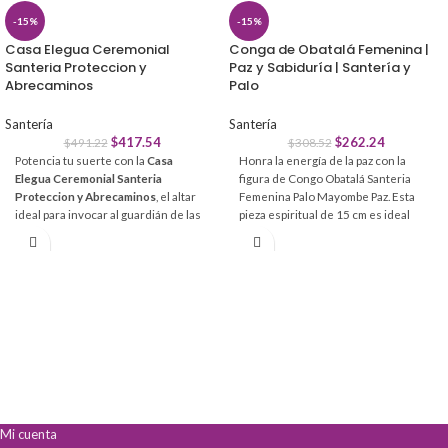
-15%
-15%
Casa Elegua Ceremonial
Conga de Obatalá Femenina |
Santeria Proteccion y
Paz y Sabiduría | Santería y
Abrecaminos
Palo
Santería
Santería
$
417.54
$
262.24
$
491.22
$
308.52
Potencia tu suerte con la
Casa
Honra la energía de la paz con la
Elegua Ceremonial Santeria
figura de Congo Obatalá Santeria
Proteccion y Abrecaminos
, el altar
Femenina Palo Mayombe Paz. Esta
ideal para invocar al guardián de las
pieza espiritual de 15 cm es ideal
encrucijadas y transformar tu
para armonizar altares, aportando
energía.
claridad mental y equilibrio.
Abre caminos
en el ámbito laboral,
Fomenta una presencia pacificadora
económico y personal con eficacia.
que aporta calma y serenidad.
Brinda un potente
resguardo
Simboliza la pureza y elevación
espiritual
contra energías negativas
espiritual para una conexión divina.
y obstáculos.
Guía la conciencia superior,
Atrae
prosperidad y éxito
constante
favoreciendo la toma de decisiones
para tu hogar o negocio.
sabias.
Mi cuenta