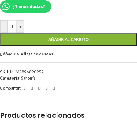
¿Tienes dudas?
-
+
AÑADIR AL CARRITO
Añadir a la lista de deseos
SKU:
MLM2896890952
Categoría:
Santería
Compartir:
Productos relacionados