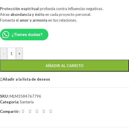
Protección espiritual
profunda contra influencias negativas.
Atrae
abundancia y éxito
en cada proyecto personal.
Fomenta el
amor y armonía
en tus relaciones.
¿Tienes dudas?
-
+
AÑADIR AL CARRITO
Añadir a la lista de deseos
SKU:
MLM3584767796
Categoría:
Santería
Compartir: