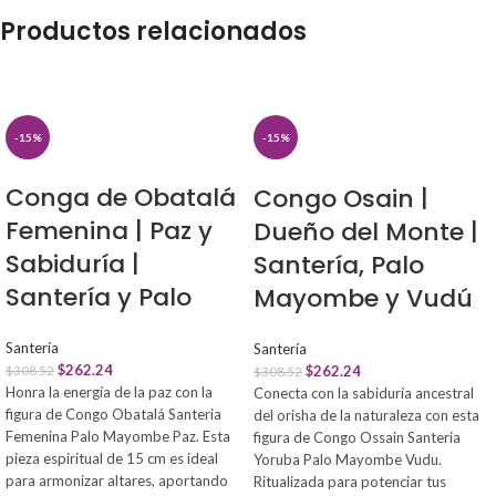
Productos relacionados
-15%
-15%
Conga de Obatalá
Congo Osain |
Femenina | Paz y
Dueño del Monte |
Sabiduría |
Santería, Palo
Santería y Palo
Mayombe y Vudú
Santería
Santería
$
262.24
$
308.52
$
262.24
$
308.52
Honra la energía de la paz con la
Conecta con la sabiduría ancestral
figura de Congo Obatalá Santeria
del orisha de la naturaleza con esta
Femenina Palo Mayombe Paz. Esta
figura de Congo Ossain Santeria
pieza espiritual de 15 cm es ideal
Yoruba Palo Mayombe Vudu.
para armonizar altares, aportando
Ritualizada para potenciar tus