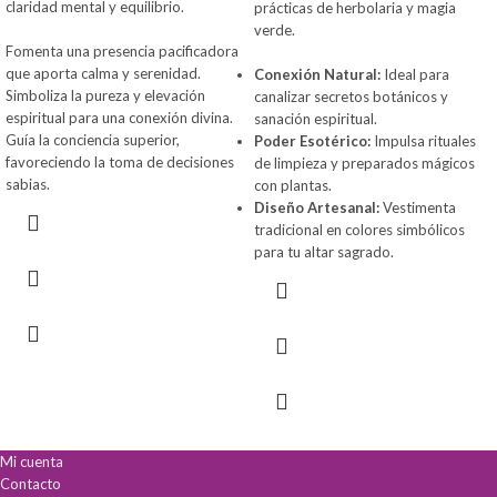
claridad mental y equilibrio.
prácticas de herbolaria y magia
verde.
Fomenta una presencia pacificadora
que aporta calma y serenidad.
Conexión Natural:
Ideal para
Simboliza la pureza y elevación
canalizar secretos botánicos y
espiritual para una conexión divina.
sanación espiritual.
Guía la conciencia superior,
Poder Esotérico:
Impulsa rituales
favoreciendo la toma de decisiones
de limpieza y preparados mágicos
sabias.
con plantas.
Diseño Artesanal:
Vestimenta
tradicional en colores simbólicos
para tu altar sagrado.
Mi cuenta
Contacto