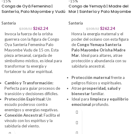
-15%
-15%
Conga de Oyá Femenina |
Congo de Yemayá | Madre del
Santería, Palo Mayombe y Vudú
Mar | Santería y Palo Mayombe
Santería
Santería
$
262.24
$
262.24
$
308.52
$
308.52
Invoca la fuerza de la orisha
Honra la energía maternal y el
guerrera con la figura de Congo
poder del océano con esta figura
Oya Santeria Femenina Palo
de
Congo Yemaya Santeria
Mayombe Vudu de 15 cm. Esta
Palo Mayombe Orisha Madre
pieza artesanal, cargada de
Mar
. Ideal para altares, atrae
simbolismo místico, es ideal para
protección y abundancia con su
transformar tu energía y
sabiduría ancestral.
fortalecer tu altar espiritual.
Protección maternal
frente a
Cambio y Transformación:
peligros físicos y espirituales.
Perfecta para guiar procesos de
Atrae
prosperidad, salud y
transición y decisiones difíciles.
bienestar
familiar.
Protección Espiritual:
Un
Ideal para
limpieza y equilibrio
escudo poderoso contra
emocional
profundo.
enemigos y energías negativas.
Conexión Ancestral:
Facilita el
vínculo con los espíritus y la
sabiduría del viento.