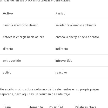
ambas tienen sus propias fortalezas y debilidades.
Activo
Pasivo
cambia el entorno de uno
se adapta al medio ambiente
enfoca la energía hacia afuera
enfoca la energía hacia adentro
directo
indirecto
extrovertido
introvertido
activo
reactivo
He escrito mucho sobre cada uno de los elementos en su propia página
separada, pero aquí hay un resumen de cada traje.
Traje
Elemento
Polaridad
Palabras clave