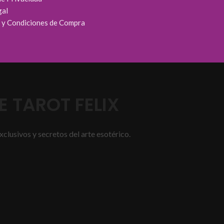
gal
 y Condiciones de Compra
 TAROT FELIX
xclusivos y secretos del arte esotérico.