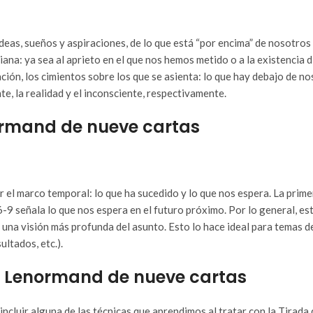
ideas, sueños y aspiraciones, de lo que está “por encima” de nosotros
idiana: ya sea al aprieto en el que nos hemos metido o a la existenci
ación, los cimientos sobre los que se asienta: lo que hay debajo de 
, la realidad y el inconsciente, respectivamente.
normand de nueve cartas
r el marco temporal: lo que ha sucedido y lo que nos espera. La prim
 señala lo que nos espera en el futuro próximo. Por lo general, este
 una visión más profunda del asunto. Esto lo hace ideal para temas de
ltados, etc.).
 de Lenormand de nueve cartas
ncluir alguna de las técnicas que aprendimos al tratar con la Tirada 