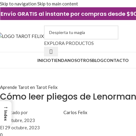
Skip to navigation
Skip to main content
Envío GRATIS al instante por compras desde $
EXPLORA PRODUCTOS
xplorar categorías
INICIO
TIENDA
NOSOTROS
BLOG
CONTACTO
Blog
Aprende Tarot en Tarot Felix
Cómo leer pliegos de Lenormand
→
Publicado por
Carlos Felix
Index
29 octubre, 2023
El 29 octubre, 2023
0