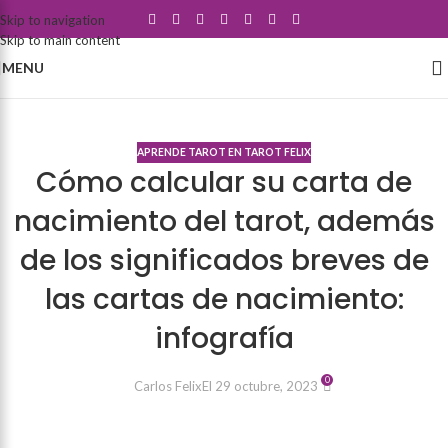
Skip to navigation
Skip to main content
MENU
Blog
APRENDE TAROT EN TAROT FELIX
Cómo calcular su carta de
nacimiento del tarot, además
de los significados breves de
las cartas de nacimiento:
infografía
0
Carlos Felix
El 29 octubre, 2023