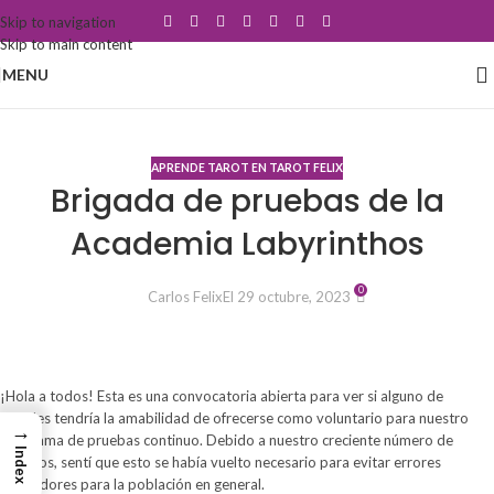
Skip to navigation
Skip to main content
MENU
Blog
APRENDE TAROT EN TAROT FELIX
Brigada de pruebas de la
Academia Labyrinthos
0
Carlos Felix
El 29 octubre, 2023
¡Hola a todos! Esta es una convocatoria abierta para ver si alguno de
ustedes tendría la amabilidad de ofrecerse como voluntario para nuestro
→
programa de pruebas continuo. Debido a nuestro creciente número de
Index
usuarios, sentí que esto se había vuelto necesario para evitar errores
aterradores para la población en general.