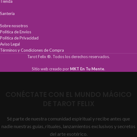
Tienda
Santería
Sobre nosotros
Política de Envíos
Política de Privacidad
Aviso Legal
Términos y Condiciones de Compra
Tarot Felix ®. Todos los derechos reservados.
Sitio web creado por
MKT En Tu Mente
.
CONÉCTATE CON EL MUNDO MÁGICO
DE TAROT FELIX
Sé parte de nuestra comunidad espiritual y recibe antes que
nadie nuestras guías, rituales, lanzamientos exclusivos y secretos
del arte esotérico.