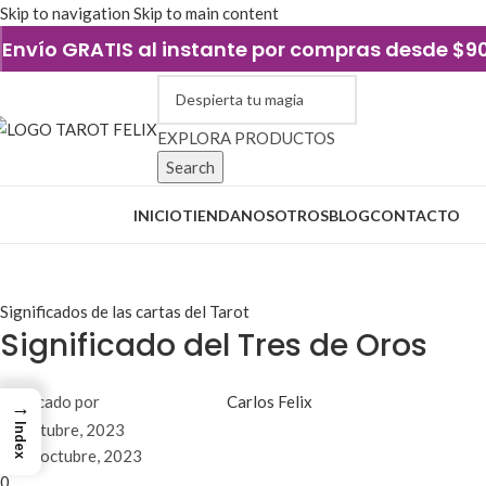
Skip to navigation
Skip to main content
Envío GRATIS al instante por compras desde $
EXPLORA PRODUCTOS
Search
xplorar categorías
INICIO
TIENDA
NOSOTROS
BLOG
CONTACTO
Blog
Significados de las cartas del Tarot
Significado del Tres de Oros
Publicado por
Carlos Felix
→
30 octubre, 2023
Index
El 29 octubre, 2023
0