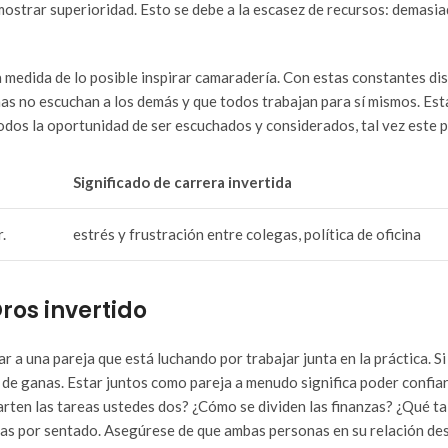
ostrar superioridad. Esto se debe a la escasez de recursos: demasi
 medida de lo posible inspirar camaradería. Con estas constantes disp
nas no escuchan a los demás y que todos trabajan para sí mismos. Es
 todos la oportunidad de ser escuchados y considerados, tal vez este
Significado de carrera invertida
.
estrés y frustración entre colegas, política de oficina
Oros invertido
ar a una pareja que está luchando por trabajar junta en la práctica. S
 de ganas. Estar juntos como pareja a menudo significa poder confia
arten las tareas ustedes dos? ¿Cómo se dividen las finanzas? ¿Qué ta
cosas por sentado. Asegúrese de que ambas personas en su relación 