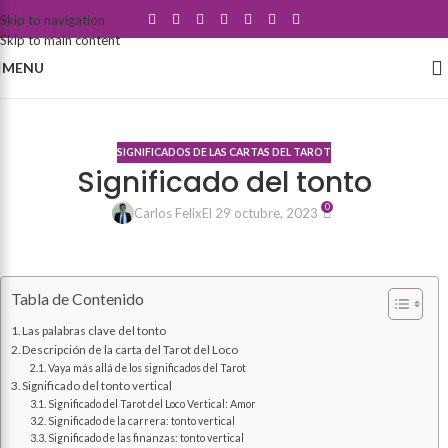
Skip to navigation
Skip to main content
MENU
Blog
SIGNIFICADOS DE LAS CARTAS DEL TAROT
Significado del tonto
0
Carlos Felix
El 29 octubre, 2023
Tabla de Contenido
Las palabras clave del tonto
Descripción de la carta del Tarot del Loco
Vaya más allá de los significados del Tarot
Significado del tonto vertical
Significado del Tarot del Loco Vertical: Amor
Significado de la carrera: tonto vertical
Significado de las finanzas: tonto vertical