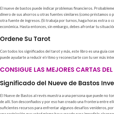
El nueve de bastos puede indicar problemas financieros. Probablemen
dinero de sus ahorros u otras fuentes similares (como préstamos o pe
otra fuente de ingresos. (Si trabaja por turnos, haga horas extra o
económica. Hasta entonces, sin embargo, debes afrontar tu situació
Ordene Su Tarot
Con todos los significados del tarot y más, este libro es una guía co
puede ayudarte a reducir el ritmo y reconectarte con tu ser más inte
CONSIGUE LAS MEJORES CARTAS DEL 
Significado del Nueve de Bastos Inve
El Nueve de Bastos al revés muestra a una persona que puede no tom
de allí. Son desconfiados y por eso han creado una frontera entre el
suficientes recursos para enfrentar algunos desafíos venideros, por 
una restricción que usted mismo haya creado para impedirle alcanzar 