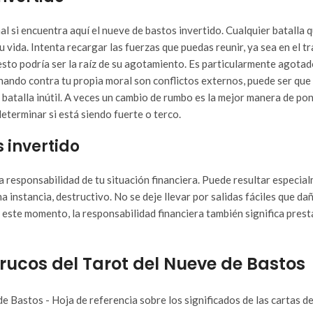
 si encuentra aquí el nueve de bastos invertido. Cualquier batalla q
u vida. Intenta recargar las fuerzas que puedas reunir, ya sea en el t
esto podría ser la raíz de su agotamiento. Es particularmente agotad
luchando contra tu propia moral son conflictos externos, puede ser q
talla inútil. A veces un cambio de rumbo es la mejor manera de pone
determinar si está siendo fuerte o terco.
s invertido
la responsabilidad de tu situación financiera. Puede resultar especi
 instancia, destructivo. No se deje llevar por salidas fáciles que da
 este momento, la responsabilidad financiera también significa presta
trucos del Tarot del Nueve de Bastos