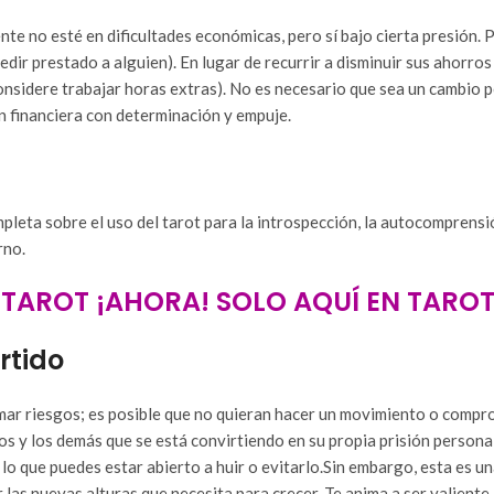
te no esté en dificultades económicas, pero sí bajo cierta presión. 
dir prestado a alguien). En lugar de recurrir a disminuir sus ahorro
 considere trabajar horas extras). No es necesario que sea un cambio
n financiera con determinación y empuje.
mpleta sobre el uso del tarot para la introspección, la autocomprensi
rno.
TAROT ¡AHORA! SOLO AQUÍ EN TAROT 
rtido
ar riesgos; es posible que no quieran hacer un movimiento o compro
los y los demás que se está convirtiendo en su propia prisión persona
lo que puedes estar abierto a huir o evitarlo.Sin embargo, esta es un
las nuevas alturas que necesita para crecer. Te anima a ser valiente