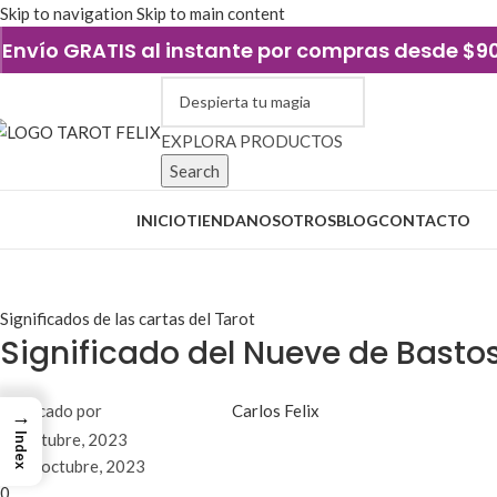
Skip to navigation
Skip to main content
Envío GRATIS al instante por compras desde $
EXPLORA PRODUCTOS
Search
xplorar categorías
INICIO
TIENDA
NOSOTROS
BLOG
CONTACTO
Blog
Significados de las cartas del Tarot
Significado del Nueve de Basto
Publicado por
Carlos Felix
→
31 octubre, 2023
Index
El 29 octubre, 2023
0