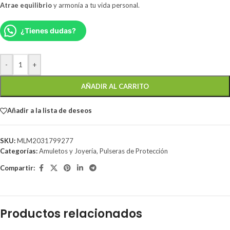
Atrae equilibrio
y armonía a tu vida personal.
¿Tienes dudas?
-
+
AÑADIR AL CARRITO
Añadir a la lista de deseos
SKU:
MLM2031799277
Categorías:
Amuletos y Joyería
,
Pulseras de Protección
Compartir:
Productos relacionados