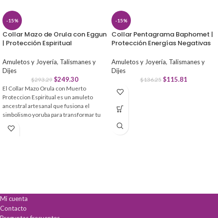
-15%
-15%
Collar Mazo de Orula con Eggun
Collar Pentagrama Baphomet |
| Protección Espiritual
Protección Energías Negativas
Amuletos y Joyería
,
Talismanes y
Amuletos y Joyería
,
Talismanes y
Dijes
Dijes
$
249.30
$
115.81
$
293.29
$
136.25
El Collar Mazo Orula con Muerto
Proteccion Espiritual es un amuleto
ancestral artesanal que fusiona el
simbolismo yoruba para transformar tu
energía. Diseñado con materiales de alta
calidad, es la pieza clave para quienes
buscan equilibrio y guía divina.
Protección espiritual
profunda contra
energías negativas y obstáculos.
Atrae prosperidad
, salud y buena
fortuna a tu vida.
Conexión ancestral
con la sabiduría y
Mi cuenta
guía de Orula.
Contacto
Preguntas frecuentes