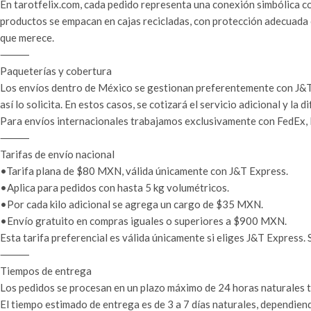
En tarotfelix.com, cada pedido representa una conexión simbólica co
productos se empacan en cajas recicladas, con protección adecuada 
que merece.
⸻
Paqueterías y cobertura
Los envíos dentro de México se gestionan preferentemente con J&T 
así lo solicita. En estos casos, se cotizará el servicio adicional y la d
Para envíos internacionales trabajamos exclusivamente con FedEx, D
⸻
Tarifas de envío nacional
•Tarifa plana de $80 MXN, válida únicamente con J&T Express.
•Aplica para pedidos con hasta 5 kg volumétricos.
•Por cada kilo adicional se agrega un cargo de $35 MXN.
•Envío gratuito en compras iguales o superiores a $900 MXN.
Esta tarifa preferencial es válida únicamente si eliges J&T Express. Si
⸻
Tiempos de entrega
Los pedidos se procesan en un plazo máximo de 24 horas naturales tr
El tiempo estimado de entrega es de 3 a 7 días naturales, dependiend