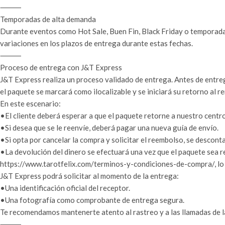
⸻
Temporadas de alta demanda
Durante eventos como Hot Sale, Buen Fin, Black Friday o temporada
variaciones en los plazos de entrega durante estas fechas.
⸻
Proceso de entrega con J&T Express
J&T Express realiza un proceso validado de entrega. Antes de entreg
el paquete se marcará como ilocalizable y se iniciará su retorno al r
En este escenario:
•El cliente deberá esperar a que el paquete retorne a nuestro centro
•Si desea que se le reenvíe, deberá pagar una nueva guía de envío.
•Si opta por cancelar la compra y solicitar el reembolso, se descon
•La devolución del dinero se efectuará una vez que el paquete sea 
https://www.tarotfelix.com/terminos-y-condiciones-de-compra/, lo 
J&T Express podrá solicitar al momento de la entrega:
•Una identificación oficial del receptor.
•Una fotografía como comprobante de entrega segura.
Te recomendamos mantenerte atento al rastreo y a las llamadas de l
⸻