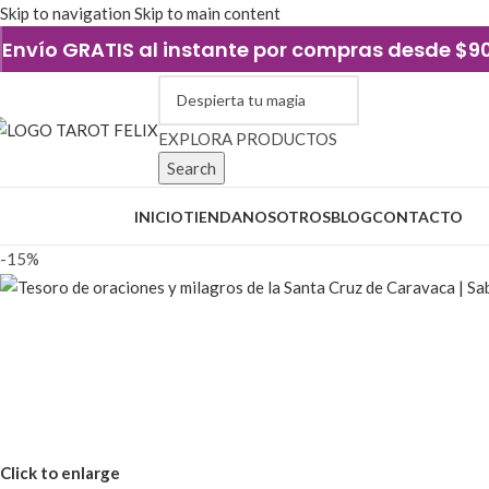
Skip to navigation
Skip to main content
Envío GRATIS al instante por compras desde $
EXPLORA PRODUCTOS
Search
xplorar categorías
INICIO
TIENDA
NOSOTROS
BLOG
CONTACTO
-15%
Click to enlarge