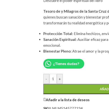
Descubre el poder espiritual del libro
Tesoro de y Milagros de la Santa Cruz 
quienes buscan sanación y bienestar pro
transformarán tu realidad energética y p
Protección Total:
Elimina hechizos, envi
Sanación Espiritual:
Auxiliar eficaz para
emocional.
Bienestar Pleno:
Atrae el amor y la pros
¿Tienes dudas?
-
+
AÑAD
Añadir a la lista de deseos
SKU:
MLM5145777234