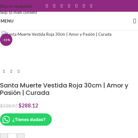
Skip to navigation
Skip to main content
MENU
Click to enlarge
-15%
Santa Muerte Vestida Roja 30cm | Amor y
Pasión | Curada
$
288.12
$
338.97
¿Tienes dudas?