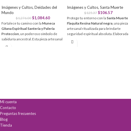
Imágenes y Cultos
,
Deidades del
Imágenes y Cultos
,
Santa Muerte
Mundo
$
106.57
$
125.37
$
1,084.60
$
1,276.00
Protege tu entorno con la
Santa Muerte
Fortalece tu camino con la
Muneca
Flaquita Resina Natural negra
, una pieza
Gitana Espiritual Santeria y Paleria
artesanal ritualizada para brindarte
Proteccion
, un poderoso símbolo de
seguridad espiritual absoluta. Elaborada
sabiduría ancestral. Esta pieza artesanal
con materiales de alta calidad, es el canal
actúa como un canal energético para
ideal para manifestar tus peticiones y
armonizar tu espacio y atraer
alejar energías negativas de tu altar.
vibraciones positivas.
Protección Total:
Escudo poderoso
Protección Total:
Escudo espiritual
contra enemigos, envidias y espíritus
contra malas vibras y energías negativas.
malignos.
Guía y Sabiduría:
Potencia la intuición y
Calidad Artesanal:
Fabricada en resina
claridad en tus rituales.
natural con detalles finos y túnica de
Armonía Espiritual:
Ideal para equilibrar
algodón.
la energía de tu hogar o altar.
Kit Espiritual:
Incluye libro exclusivo con
rituales y oraciones para potenciar tu fe.
Mi cuenta
Contacto
Preguntas frecuentes
Blog
Tienda