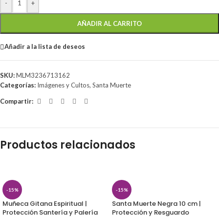
-
+
AÑADIR AL CARRITO
Añadir a la lista de deseos
SKU:
MLM3236713162
Categorías:
Imágenes y Cultos
,
Santa Muerte
Compartir:
Productos relacionados
-15%
-15%
Muñeca Gitana Espiritual |
Santa Muerte Negra 10 cm |
Protección Santería y Palería
Protección y Resguardo