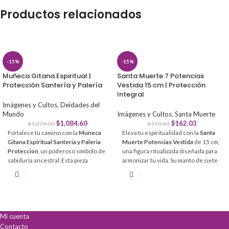
Productos relacionados
-15%
-15%
Muñeca Gitana Espiritual |
Santa Muerte 7 Potencias
Protección Santería y Palería
Vestida 15 cm | Protección
Integral
Imágenes y Cultos
,
Deidades del
Mundo
Imágenes y Cultos
,
Santa Muerte
$
1,084.60
$
162.03
$
1,276.00
$
190.63
Fortalece tu camino con la
Muneca
Eleva tu espiritualidad con la
Santa
Gitana Espiritual Santeria y Paleria
Muerte Potencias Vestida
de 15 cm,
Proteccion
, un poderoso símbolo de
una figura ritualizada diseñada para
sabiduría ancestral. Esta pieza
armonizar tu vida. Su manto de siete
artesanal actúa como un canal
colores proyecta energías de éxito,
energético para armonizar tu
justicia y bienestar.
espacio y atraer vibraciones
Protección Total:
Actúa como un
positivas.
escudo contra envidias, hechizos y
Protección Total:
Escudo espiritual
obstáculos.
Mi cuenta
contra malas vibras y energías
Abundancia Infinita:
Atrae
Contacto