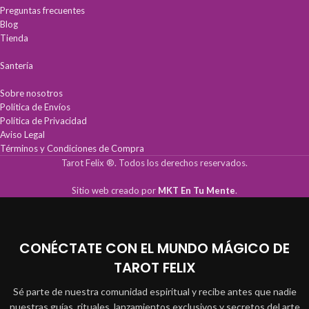
negativas.
prosperidad económica y éxito en
Preguntas frecuentes
Guía y Sabiduría:
Potencia la
todos tus proyectos.
Blog
intuición y claridad en tus rituales.
Fortaleza Espiritual:
Brinda claridad
Tienda
Armonía Espiritual:
Ideal para
y guía en procesos de
equilibrar la energía de tu hogar o
transformación personal.
altar.
Santería
Sobre nosotros
Política de Envíos
Política de Privacidad
Aviso Legal
Términos y Condiciones de Compra
Tarot Felix ®. Todos los derechos reservados.
Sitio web creado por
MKT En Tu Mente
.
CONÉCTATE CON EL MUNDO MÁGICO DE
TAROT FELIX
Sé parte de nuestra comunidad espiritual y recibe antes que nadie
nuestras guías, rituales, lanzamientos exclusivos y secretos del arte