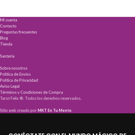
Interpretación intuitiva:
Cada carta
y profesional.
incluye significados impresos para
lecturas inmediatas y precisas.
Guía Astrológica:
Comprende la
Aprendizaje acelerado:
Ideal para
influencia de los signos y planetas
Mi cuenta
principiantes que buscan resultados
en tu destino.
Contacto
profesionales desde el primer uso.
Lecturas Profundas:
Incluye un
Preguntas frecuentes
Calidad superior:
Fabricada en
Ebook digital
para interpretaciones
Blog
cartoncillo encerado duradero,
precisas y significativas.
Tienda
perfecto para el uso frecuente.
Calidad Superior:
Diseño resistente
en
cartón encerado
para un manejo
Santería
profesional y duradero.
Sobre nosotros
Política de Envíos
Política de Privacidad
Aviso Legal
Términos y Condiciones de Compra
Tarot Felix ®. Todos los derechos reservados.
Sitio web creado por
MKT En Tu Mente
.