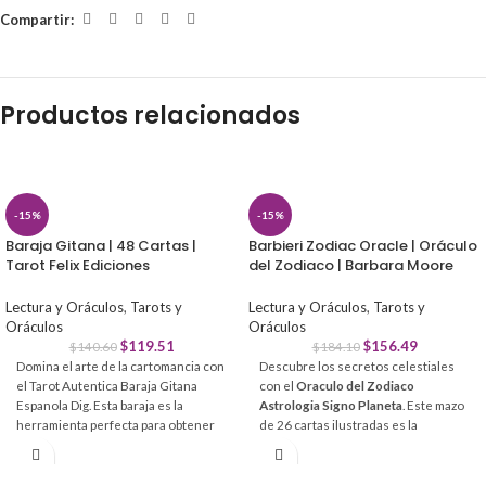
Compartir:
Productos relacionados
-15%
-15%
Baraja Gitana | 48 Cartas |
Barbieri Zodiac Oracle | Oráculo
Tarot Felix Ediciones
del Zodiaco | Barbara Moore
Lectura y Oráculos
,
Tarots y
Lectura y Oráculos
,
Tarots y
Oráculos
Oráculos
$
119.51
$
156.49
$
140.60
$
184.10
Domina el arte de la cartomancia con
Descubre los secretos celestiales
el Tarot Autentica Baraja Gitana
con el
Oraculo del Zodiaco
Espanola Dig. Esta baraja es la
Astrologia Signo Planeta
. Este mazo
herramienta perfecta para obtener
de 26 cartas ilustradas es la
respuestas claras y directas sin
herramienta perfecta para conectar
complicaciones.
con las energías de los astros y
obtener claridad en tu vida personal