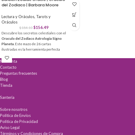
es la herramienta definitiva para obtener
del Zodiaco | Barbara Moore
claridad y paz espiritual.
Conexión Divina:
Facilita la canalización
Lectura y Oráculos
,
Tarots y
de mensajes y eleva tus oraciones.
Oráculos
Guía Completa:
Incluye un libro físico
$
156.49
$
184.10
para interpretaciones claras y
Descubre los secretos celestiales con el
profundas.
Oraculo del Zodiaco Astrologia Signo
Calidad Premium:
Cartas duraderas con
Planeta
. Este mazo de 26 cartas
acabados laminados y elegante estuche
ilustradas es la herramienta perfecta
rígido.
para conectar con las energías de los
astros y obtener claridad en tu vida
Mi cuenta
personal y profesional.
Contacto
Preguntas frecuentes
Guía Astrológica:
Comprende la
Blog
influencia de los signos y planetas en tu
destino.
Tienda
Lecturas Profundas:
Incluye un
Ebook
digital
para interpretaciones precisas y
Santería
significativas.
Calidad Superior:
Diseño resistente en
Sobre nosotros
cartón encerado
para un manejo
Política de Envíos
profesional y duradero.
Política de Privacidad
Aviso Legal
Términos y Condiciones de Compra