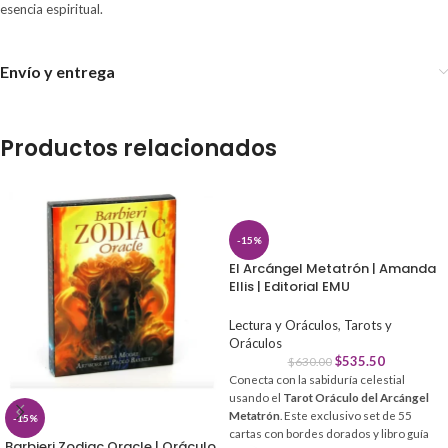
esencia espiritual.
Envío y entrega
Productos relacionados
-15%
El Arcángel Metatrón | Amanda
Ellis | Editorial EMU
Lectura y Oráculos
,
Tarots y
Oráculos
$
535.50
$
630.00
Conecta con la sabiduría celestial
usando el
Tarot Oráculo del Arcángel
Metatrón
. Este exclusivo set de 55
-15%
cartas con bordes dorados y libro guía
Barbieri Zodiac Oracle | Oráculo