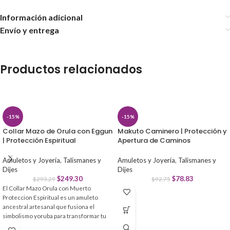
Información adicional
Envío y entrega
Productos relacionados
-15%
-15%
Collar Mazo de Orula con Eggun
Makuto Caminero | Protección y
| Protección Espiritual
Apertura de Caminos
Amuletos y Joyería
,
Talismanes y
Amuletos y Joyería
,
Talismanes y
Dijes
Dijes
$
249.30
$
78.83
$
293.29
$
92.75
El Collar Mazo Orula con Muerto
Proteccion Espiritual es un amuleto
ancestral artesanal que fusiona el
simbolismo yoruba para transformar tu
energía. Diseñado con materiales de alta