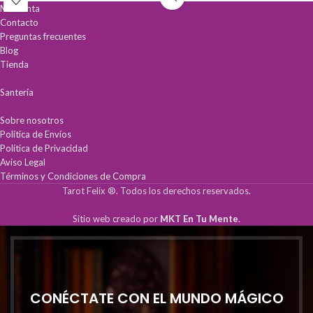
calidad, es la pieza clave para quienes
Mi cuenta
buscan equilibrio y guía divina.
Contacto
Preguntas frecuentes
Protección espiritual
profunda contra
Blog
energías negativas y obstáculos.
Atrae prosperidad
, salud y buena
Tienda
fortuna a tu vida.
Conexión ancestral
con la sabiduría y
Santería
guía de Orula.
Sobre nosotros
Política de Envíos
Política de Privacidad
Aviso Legal
Términos y Condiciones de Compra
Tarot Felix ®. Todos los derechos reservados.
Sitio web creado por
MKT En Tu Mente
.
CONÉCTATE CON EL MUNDO MÁGICO