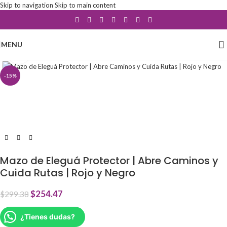
Skip to navigation
Skip to main content
MENU
Click to enlarge
-15%
Mazo de Eleguá Protector | Abre Caminos y
Cuida Rutas | Rojo y Negro
$
254.47
$
299.38
¿Tienes dudas?