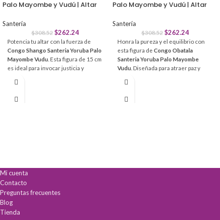
Palo Mayombe y Vudú | Altar
Palo Mayombe y Vudú | Altar
Santería
Santería
$
262.24
$
262.24
$
308.52
$
308.52
Potencia tu altar con la fuerza de
Honra la pureza y el equilibrio con
Congo Shango Santeria Yoruba Palo
esta figura de
Congo Obatala
Mayombe Vudu
. Esta figura de 15 cm
Santeria Yoruba Palo Mayombe
es ideal para invocar justicia y
Vudu
. Diseñada para atraer paz y
liderazgo.
sabiduría, esta pieza artesanal de 15
cm es ideal para practicantes que
Justicia y Protección:
Canaliza
buscan elevar su conexión
energía para disolver bloqueos e
espiritual.
injusticias.
Fuerza Espiritual:
Supera desafíos
Claridad mental
y toma de
personales con el poder del rayo.
decisiones justas.
Calidad Artesanal:
Acabados
Protección espiritual
elevada para
detallados en rojo y blanco, colores
tu hogar o altar.
sagrados de Shangó.
Armonización de espacios
mediante
rituales de purificación.
Mi cuenta
Contacto
Preguntas frecuentes
Blog
Tienda