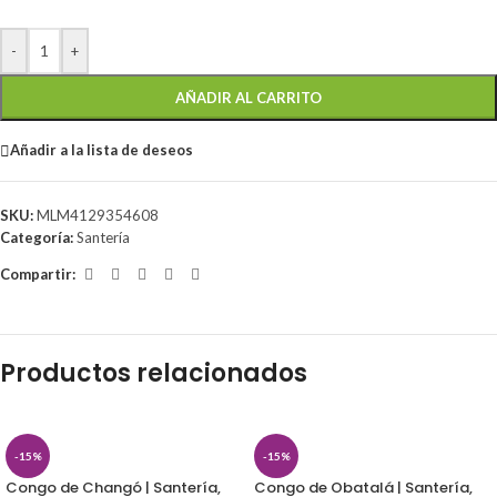
-
+
AÑADIR AL CARRITO
Añadir a la lista de deseos
SKU:
MLM4129354608
Categoría:
Santería
Compartir:
Productos relacionados
-15%
-15%
Congo de Changó | Santería,
Congo de Obatalá | Santería,