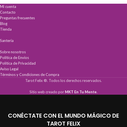
Interpretación intuitiva:
Cada carta
Conexión Espiritual:
Mensajes
Mi cuenta
incluye significados impresos para
empoderadores para confiar en tu
Contacto
lecturas inmediatas y precisas.
camino único.
Aprendizaje acelerado:
Ideal para
Diseño Vanguardista:
Cartas
Preguntas frecuentes
principiantes que buscan resultados
vibrantes que despiertan la intuición
Blog
profesionales desde el primer uso.
y el pensamiento lateral.
Tienda
Calidad superior:
Fabricada en
Kit Completo:
Incluye mazo nuevo,
cartoncillo encerado duradero,
guía física impresa y acceso a guía
Santería
perfecto para el uso frecuente.
digital.
Sobre nosotros
Política de Envíos
Política de Privacidad
Aviso Legal
Términos y Condiciones de Compra
Tarot Felix ®. Todos los derechos reservados.
Sitio web creado por
MKT En Tu Mente
.
CONÉCTATE CON EL MUNDO MÁGICO DE
TAROT FELIX