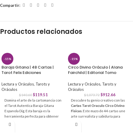
Compartir:
Productos relacionados
-15%
-15%
Baraja Gitana | 48 Cartas |
Circo Divino Oráculo | Alana
Tarot Felix Ediciones
Fairchild | Editorial Tomo
Lectura y Oráculos
,
Tarots y
Lectura y Oráculos
,
Tarots y
Oráculos
Oráculos
$
119.51
$
912.66
$
140.60
$
1,073.72
Domina el arte de la cartomancia con
Descubre tu genio creativo con las
el Tarot Autentica Baraja Gitana
Cartas Tarot Oraculo Circo Divino
Espanola Dig. Esta baraja es la
Fisicas
. Este mazo de 44 cartas une
herramienta perfecta para obtener
arte surrealista y sabiduría para
respuestas claras y directas sin
potenciar tu autenticidad y alegría
complicaciones.
sin límites.