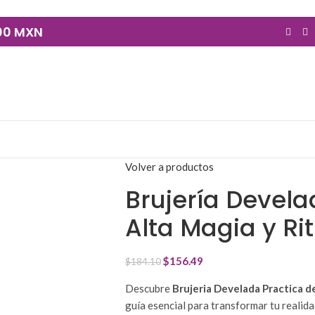
900 MXN
Volver a productos
Brujería Develad
Alta Magia y Ri
$
156.49
$
184.10
Descubre
Brujeria Develada Practica d
guía esencial para transformar tu realida