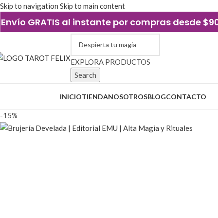
Skip to navigation
Skip to main content
Envío GRATIS al instante por compras desde $
EXPLORA PRODUCTOS
Search
xplorar categorías
INICIO
TIENDA
NOSOTROS
BLOG
CONTACTO
-15%