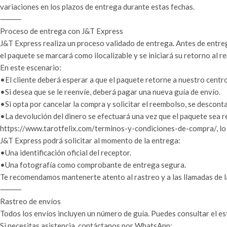
variaciones en los plazos de entrega durante estas fechas.
⸻
Proceso de entrega con J&T Express
J&T Express realiza un proceso validado de entrega. Antes de entreg
el paquete se marcará como ilocalizable y se iniciará su retorno al r
En este escenario:
•El cliente deberá esperar a que el paquete retorne a nuestro centro
•Si desea que se le reenvíe, deberá pagar una nueva guía de envío.
•Si opta por cancelar la compra y solicitar el reembolso, se descon
•La devolución del dinero se efectuará una vez que el paquete sea 
https://www.tarotfelix.com/terminos-y-condiciones-de-compra/, lo 
J&T Express podrá solicitar al momento de la entrega:
•Una identificación oficial del receptor.
•Una fotografía como comprobante de entrega segura.
Te recomendamos mantenerte atento al rastreo y a las llamadas de l
⸻
Rastreo de envíos
Todos los envíos incluyen un número de guía. Puedes consultar el es
Si necesitas asistencia, contáctanos por WhatsApp: