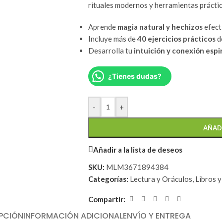
rituales modernos y herramientas práctica
Aprende
magia natural y hechizos
efect
Incluye más de
40 ejercicios prácticos
d
Desarrolla tu
intuición y conexión espir
¿Tienes dudas?
-
+
AÑAD
Añadir a la lista de deseos
SKU:
MLM3671894384
Categorías:
Lectura y Oráculos
,
Libros 
Compartir:
PCIÓN
INFORMACIÓN ADICIONAL
ENVÍO Y ENTREGA