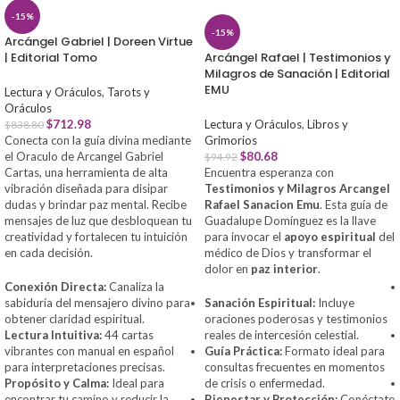
-15%
-15%
Arcángel Gabriel | Doreen Virtue
| Editorial Tomo
Arcángel Rafael | Testimonios y
Milagros de Sanación | Editorial
EMU
Lectura y Oráculos
,
Tarots y
Oráculos
$
712.98
Lectura y Oráculos
,
Libros y
$
838.80
Conecta con la guía divina mediante
Grimorios
el Oraculo de Arcangel Gabriel
$
80.68
$
94.92
Cartas, una herramienta de alta
Encuentra esperanza con
vibración diseñada para disipar
Testimonios y Milagros Arcangel
dudas y brindar paz mental. Recibe
Rafael Sanacion Emu
. Esta guía de
mensajes de luz que desbloquean tu
Guadalupe Domínguez es la llave
creatividad y fortalecen tu intuición
para invocar el
apoyo espiritual
del
en cada decisión.
médico de Dios y transformar el
dolor en
paz interior
.
Conexión Directa:
Canaliza la
sabiduría del mensajero divino para
Sanación Espiritual:
Incluye
obtener claridad espiritual.
oraciones poderosas y testimonios
Lectura Intuitiva:
44 cartas
reales de intercesión celestial.
vibrantes con manual en español
Guía Práctica:
Formato ideal para
para interpretaciones precisas.
consultas frecuentes en momentos
Propósito y Calma:
Ideal para
de crisis o enfermedad.
encontrar tu camino y reducir la
Bienestar y Protección:
Conéctate