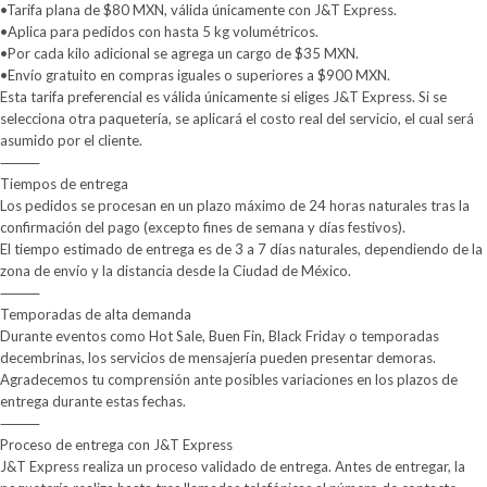
•Tarifa plana de $80 MXN, válida únicamente con J&T Express.
•Aplica para pedidos con hasta 5 kg volumétricos.
•Por cada kilo adicional se agrega un cargo de $35 MXN.
•Envío gratuito en compras iguales o superiores a $900 MXN.
Esta tarifa preferencial es válida únicamente si eliges J&T Express. Si se
selecciona otra paquetería, se aplicará el costo real del servicio, el cual será
asumido por el cliente.
⸻
Tiempos de entrega
Los pedidos se procesan en un plazo máximo de 24 horas naturales tras la
confirmación del pago (excepto fines de semana y días festivos).
El tiempo estimado de entrega es de 3 a 7 días naturales, dependiendo de la
zona de envío y la distancia desde la Ciudad de México.
⸻
Temporadas de alta demanda
Durante eventos como Hot Sale, Buen Fin, Black Friday o temporadas
decembrinas, los servicios de mensajería pueden presentar demoras.
Agradecemos tu comprensión ante posibles variaciones en los plazos de
entrega durante estas fechas.
⸻
Proceso de entrega con J&T Express
J&T Express realiza un proceso validado de entrega. Antes de entregar, la