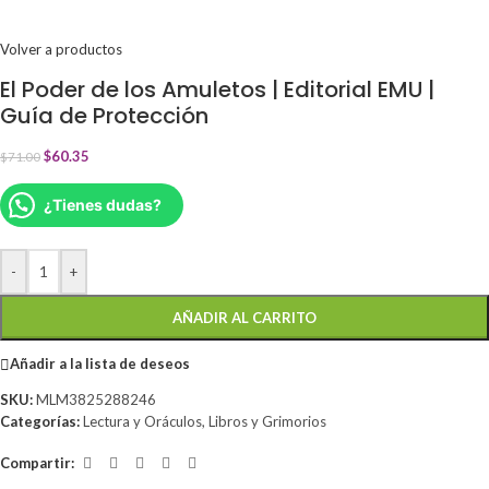
Volver a productos
El Poder de los Amuletos | Editorial EMU |
Guía de Protección
$
60.35
$
71.00
¿Tienes dudas?
-
+
AÑADIR AL CARRITO
Añadir a la lista de deseos
SKU:
MLM3825288246
Categorías:
Lectura y Oráculos
,
Libros y Grimorios
Compartir: