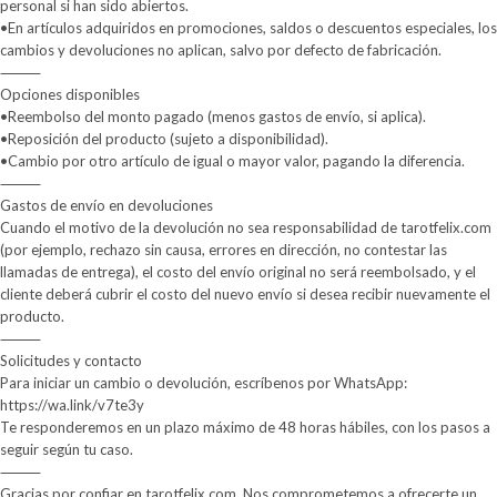
personal si han sido abiertos.
•En artículos adquiridos en promociones, saldos o descuentos especiales, los
cambios y devoluciones no aplican, salvo por defecto de fabricación.
⸻
Opciones disponibles
•Reembolso del monto pagado (menos gastos de envío, si aplica).
•Reposición del producto (sujeto a disponibilidad).
•Cambio por otro artículo de igual o mayor valor, pagando la diferencia.
⸻
Gastos de envío en devoluciones
Cuando el motivo de la devolución no sea responsabilidad de tarotfelix.com
(por ejemplo, rechazo sin causa, errores en dirección, no contestar las
llamadas de entrega), el costo del envío original no será reembolsado, y el
cliente deberá cubrir el costo del nuevo envío si desea recibir nuevamente el
producto.
⸻
Solicitudes y contacto
Para iniciar un cambio o devolución, escríbenos por WhatsApp:
https://wa.link/v7te3y
Te responderemos en un plazo máximo de 48 horas hábiles, con los pasos a
seguir según tu caso.
⸻
Gracias por confiar en tarotfelix.com. Nos comprometemos a ofrecerte un