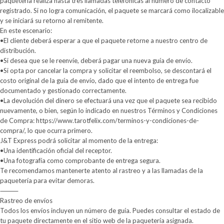
paquetería realiza hasta tres llamadas telefónicas al número de contacto
registrado. Si no logra comunicación, el paquete se marcará como ilocalizable
y se iniciará su retorno al remitente.
En este escenario:
•El cliente deberá esperar a que el paquete retorne a nuestro centro de
distribución.
•Si desea que se le reenvíe, deberá pagar una nueva guía de envío.
•Si opta por cancelar la compra y solicitar el reembolso, se descontará el
costo original de la guía de envío, dado que el intento de entrega fue
documentado y gestionado correctamente.
•La devolución del dinero se efectuará una vez que el paquete sea recibido
nuevamente, o bien, según lo indicado en nuestros Términos y Condiciones
de Compra: https://www.tarotfelix.com/terminos-y-condiciones-de-
compra/, lo que ocurra primero.
J&T Express podrá solicitar al momento de la entrega:
•Una identificación oficial del receptor.
•Una fotografía como comprobante de entrega segura.
Te recomendamos mantenerte atento al rastreo y a las llamadas de la
paquetería para evitar demoras.
⸻
Rastreo de envíos
Todos los envíos incluyen un número de guía. Puedes consultar el estado de
tu paquete directamente en el sitio web de la paquetería asignada.