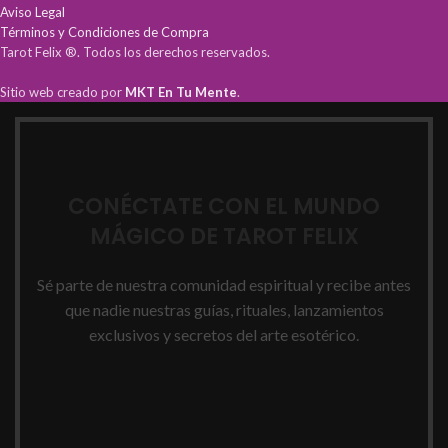
Aviso Legal
Términos y Condiciones de Compra
Tarot Felix ®. Todos los derechos reservados.
Sitio web creado por
MKT En Tu Mente
.
CONÉCTATE CON EL MUNDO
MÁGICO DE TAROT FELIX
Sé parte de nuestra comunidad espiritual y recibe antes
que nadie nuestras guías, rituales, lanzamientos
exclusivos y secretos del arte esotérico.