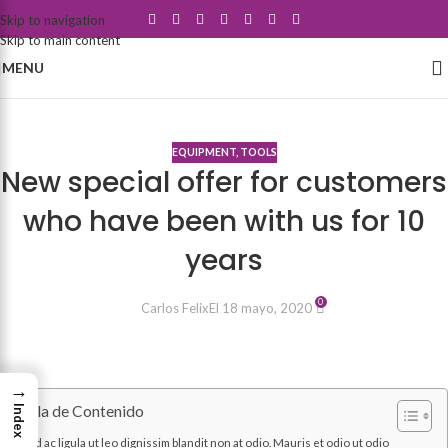
Skip to navigation
Skip to main content
MENU
Blog
EQUIPMENT
,
TOOLS
New special offer for customers
who have been with us for 10
years
0
Carlos Felix
El 18 mayo, 2020
→
Tabla de Contenido
Index
Sed ac ligula ut leo dignissim blandit non at odio. Mauris et odio ut odio