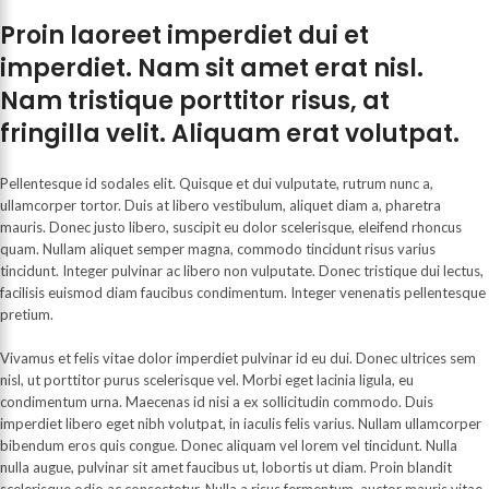
Proin laoreet imperdiet dui et
imperdiet. Nam sit amet erat nisl.
Nam tristique porttitor risus, at
fringilla velit. Aliquam erat volutpat.
Pellentesque id sodales elit. Quisque et dui vulputate, rutrum nunc a,
ullamcorper tortor. Duis at libero vestibulum, aliquet diam a, pharetra
mauris. Donec justo libero, suscipit eu dolor scelerisque, eleifend rhoncus
quam. Nullam aliquet semper magna, commodo tincidunt risus varius
tincidunt. Integer pulvinar ac libero non vulputate. Donec tristique dui lectus,
facilisis euismod diam faucibus condimentum. Integer venenatis pellentesque
pretium.
Vivamus et felis vitae dolor imperdiet pulvinar id eu dui. Donec ultrices sem
nisl, ut porttitor purus scelerisque vel. Morbi eget lacinia ligula, eu
condimentum urna. Maecenas id nisi a ex sollicitudin commodo. Duis
imperdiet libero eget nibh volutpat, in iaculis felis varius. Nullam ullamcorper
bibendum eros quis congue. Donec aliquam vel lorem vel tincidunt. Nulla
nulla augue, pulvinar sit amet faucibus ut, lobortis ut diam. Proin blandit
scelerisque odio ac consectetur. Nulla a risus fermentum, auctor mauris vitae,