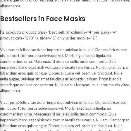
aliquet arcu.
Bestsellers in Face Masks
[ts_products product_type=”best_selling” columns=”4″ per_page=”4″
product_cats=”293″ is_slider=”1″ only_slider_mobile=”1″]
Vivamus et felis vitae dolor imperdiet pulvinar id eu dui. Donec ultrices sem
nisl, ut porttitor purus scelerisque vel. Morbi eget lacinia ligula, eu
condimentum urna. Maecenas id nisi a ex sollicitudin commodo. Duis
imperdiet libero eget nibh volutpat, in iaculis felis varius. Nullam ullamcorper
bibendum eros quis congue. Donec aliquam vel lorem vel tincidunt. Nulla
nulla augue, pulvinar sit amet faucibus ut, lobortis ut diam. Proin blandit
scelerisque odio ac consectetur. Nulla a risus fermentum, auctor mauris vitae,
aliquet arcu.
Vivamus et felis vitae dolor imperdiet pulvinar id eu dui. Donec ultrices sem
nisl, ut porttitor purus scelerisque vel. Morbi eget lacinia ligula, eu
condimentum urna. Maecenas id nisi a ex sollicitudin commodo. Duis
imperdiet libero eget nibh volutpat, in iaculis felis varius. Nullam ullamcorper
bibendum eros quis congue. Donec aliquam vel lorem vel tincidunt. Nulla