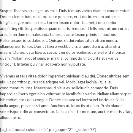
Suspendisse viverra egestas eros. Duis tempus varius diam et condimentum.
Donec elementum, mi ut posuere posuere, erat dui interdum ante, nec
fringilla augue odio ac felis. Lorem ipsum dolor sit amet, consectetur
adipiscing elit. Suspendisse quam mauris, tempus ut felis nec, rutrum cursus
arcu. Interdum et malesuada fames ac ante ipsum primis in faucibus.
Pellentesque id sodales elit. Quisque et dui vulputate, rutrum nunc a,
ullamcorper tortor. Duis at libero vestibulum, aliquet diam a, pharetra
mauris. Donec justo libero, suscipit eu dolor scelerisque, eleifend rhoncus
quam. Nullam aliquet semper magna, commodo tincidunt risus varius
tincidunt. Integer pulvinar ac libero non vulputate.
Vivamus et felis vitae dolor imperdiet pulvinar id eu dui. Donec ultrices sem
nisl, ut porttitor purus scelerisque vel. Morbi eget lacinia ligula, eu
condimentum urna. Maecenas id nisi a ex sollicitudin commodo. Duis
imperdiet libero eget nibh volutpat, in iaculis felis varius. Nullam ullamcorper
bibendum eros quis congue. Donec aliquam vel lorem vel tincidunt. Nulla
nulla augue, pulvinar sit amet faucibus ut, lobortis ut diam. Proin blandit
scelerisque odio ac consectetur. Nulla a risus fermentum, auctor mauris vitae,
aliquet arcu.
[ts_testimonial columns=”2″ per_page=”2″ is_slider=”0″]