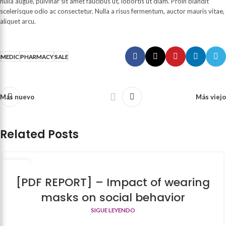
nulla augue, pulvinar sit amet faucibus ut, lobortis ut diam. Proin blandit
scelerisque odio ac consectetur. Nulla a risus fermentum, auctor mauris vitae,
aliquet arcu.
MEDIC
PHARMACY
SALE
Más nuevo
Más viejo
Related Posts
17
ABR
[PDF REPORT] – Impact of wearing
masks on social behavior
SIGUE LEYENDO