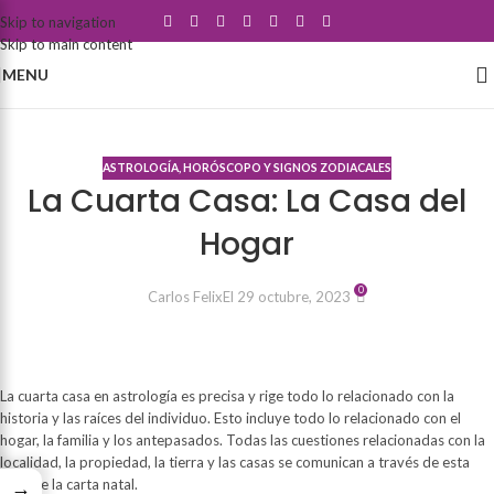
Skip to navigation
Skip to main content
MENU
Blog
ASTROLOGÍA, HORÓSCOPO Y SIGNOS ZODIACALES
La Cuarta Casa: La Casa del
Hogar
0
Carlos Felix
El 29 octubre, 2023
La cuarta casa en astrología es precisa y rige todo lo relacionado con la
historia y las raíces del individuo. Esto incluye todo lo relacionado con el
hogar, la familia y los antepasados. Todas las cuestiones relacionadas con la
localidad, la propiedad, la tierra y las casas se comunican a través de esta
área de la carta natal.
→