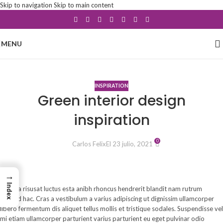
Skip to navigation
Skip to main content
MENU
Blog
INSPIRATION
Green interior design
inspiration
0
Carlos Felix
El 23 julio, 2021
→
Index
A sed a risusat luctus esta anibh rhoncus hendrerit blandit nam rutrum
sitmiad hac. Cras a vestibulum a varius adipiscing ut dignissim ullamcorper
libero fermentum dis aliquet tellus mollis et tristique sodales. Suspendisse vel
mi etiam ullamcorper parturient varius parturient eu eget pulvinar odio