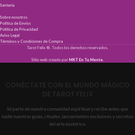
Santería
Sobre nosotros
Política de Envíos
Política de Privacidad
Aviso Legal
Términos y Condiciones de Compra
Tarot Felix ®. Todos los derechos reservados.
Sitio web creado por
MKT En Tu Mente
.
CONÉCTATE CON EL MUNDO MÁGICO
DE TAROT FELIX
Sé parte de nuestra comunidad espiritual y recibe antes que
nadie nuestras guías, rituales, lanzamientos exclusivos y secretos
del arte esotérico.