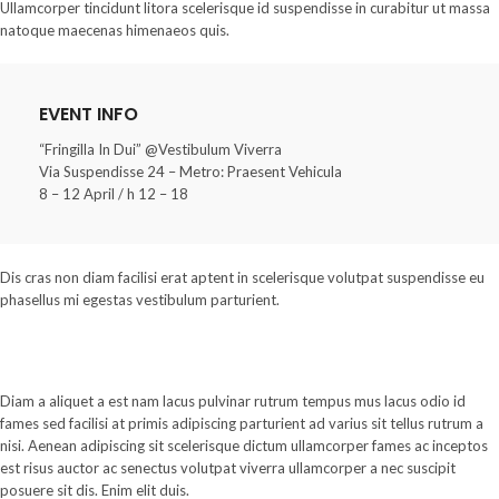
Ullamcorper tincidunt litora scelerisque id suspendisse in curabitur ut massa
natoque maecenas himenaeos quis.
EVENT INFO
“Fringilla In Dui” @Vestibulum Viverra
Via Suspendisse 24 – Metro: Praesent Vehicula
8 – 12 April / h 12 – 18
Dis cras non diam facilisi erat aptent in scelerisque volutpat suspendisse eu
phasellus mi egestas vestibulum parturient.
Diam a aliquet a est nam lacus pulvinar rutrum tempus mus lacus odio id
fames sed facilisi at primis adipiscing parturient ad varius sit tellus rutrum a
nisi. Aenean adipiscing sit scelerisque dictum ullamcorper fames ac inceptos
est risus auctor ac senectus volutpat viverra ullamcorper a nec suscipit
posuere sit dis. Enim elit duis.