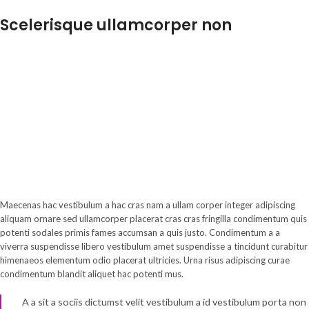
Scelerisque ullamcorper non
Maecenas hac vestibulum a hac cras nam a ullam corper integer adipiscing
aliquam ornare sed ullamcorper placerat cras cras fringilla condimentum quis
potenti sodales primis fames accumsan a quis justo. Condimentum a a
viverra suspendisse libero vestibulum amet suspendisse a tincidunt curabitur
himenaeos elementum odio placerat ultricies. Urna risus adipiscing curae
condimentum blandit aliquet hac potenti mus.
A a sit a sociis dictumst velit vestibulum a id vestibulum porta non