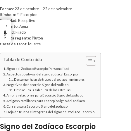
Fechas:
23 de octubre – 22 de noviembre
Símbolo
: El Escorpion
Dualidad:
Receptivo
→
Elemento:
Agua
Index
Calidad:
Fijado
Planeta regente:
Plutón
Carta de tarot:
Muerte
Tabla de Contenido
Signo del Zodíaco Escorpio Personalidad
Aspectos positivos del signo zodiacal Escorpio
Descargar hojas de trucos del zodíaco imprimibles
Negativos de Escorpio Signo del zodiaco
Desbloquea la sabiduría de las estrellas
Amor y relaciones para Escorpio Signo del zodiaco
Amigos y familiares para Escorpio Signo del zodiaco
Carrera para Escorpio Signo del zodiaco
Hoja de trucos e infografía del signo del zodíaco Escorpio
Signo del Zodíaco Escorpio