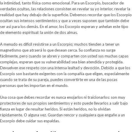
la intimidad, tanto física como emocional. Para un Escorpio, buscador de
verdades ocultas, las relaciones consisten en revelar su yo interior, revelar la
realidad que hay debajo de la superficie. Debemos recordar que los Escorpio
ocultan sus intensos sentimientos y que a veces suponen que también debe
ser así para los demás. En el amor, los Escorpio esperan y anhelan este tipo
de elemento espiritual: la unión de dos almas.
A menudo es difícil resistirse a un Escorpio; muchos tienden a tener un
magnetismo que atraerá lo que desean cerca. Su confianza no surge
fácilmente, pero cuando se abren y comparten con usted sus muchas capas
complejas, esperan que su vulnerabilidad sea bien atendida y protegida.
Devuelven ese respeto con una intensa lealtad y devoción. Debido a que los
Escorpio son bastante exigentes con la compañía que eligen, especialmente
cuando se trata de su pareja, puedes convertirte en una de las pocas
personas que les importan en el mundo.
Una cosa que debes recordar es nunca enojarlos ni traicionarlos: son muy
protectores de sus propios sentimientos y esto puede llevarlos a salir bajo
fianza en lugar de resultar heridos. Si están heridos, no lo olvidan
rápidamente. O alguna vez. Guardan rencor y cualquiera que engañe a un
Escorpio debe cuidar sus espaldas.