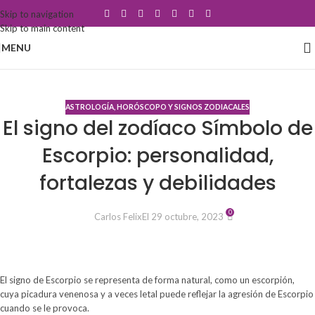
Skip to navigation
Skip to main content
MENU
Blog
ASTROLOGÍA, HORÓSCOPO Y SIGNOS ZODIACALES
El signo del zodíaco Símbolo de
Escorpio: personalidad,
fortalezas y debilidades
0
Carlos Felix
El 29 octubre, 2023
El signo de Escorpio se representa de forma natural, como un escorpión,
cuya picadura venenosa y a veces letal puede reflejar la agresión de Escorpio
cuando se le provoca.