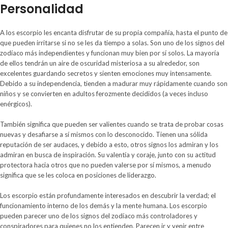
Personalidad
A los escorpio les encanta disfrutar de su propia compañía, hasta el punto de
que pueden irritarse si no se les da tiempo a solas. Son uno de los signos del
zodíaco más independientes y funcionan muy bien por sí solos. La mayoría
de ellos tendrán un aire de oscuridad misteriosa a su alrededor, son
excelentes guardando secretos y sienten emociones muy intensamente.
Debido a su independencia, tienden a madurar muy rápidamente cuando son
niños y se convierten en adultos ferozmente decididos (a veces incluso
enérgicos).
También significa que pueden ser valientes cuando se trata de probar cosas
nuevas y desafiarse a sí mismos con lo desconocido. Tienen una sólida
reputación de ser audaces, y debido a esto, otros signos los admiran y los
admiran en busca de inspiración. Su valentía y coraje, junto con su actitud
protectora hacia otros que no pueden valerse por sí mismos, a menudo
significa que se les coloca en posiciones de liderazgo.
Los escorpio están profundamente interesados ​​en descubrir la verdad; el
funcionamiento interno de los demás y la mente humana. Los escorpio
pueden parecer uno de los signos del zodíaco más controladores y
conspiradores para quienes no los entienden. Parecen ir y venir entre