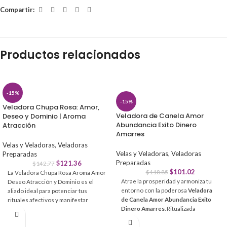
Compartir:
Productos relacionados
-15%
-15%
Veladora Chupa Rosa: Amor,
Veladora de Canela Amor
Deseo y Dominio | Aroma
Abundancia Exito Dinero
Atracción
Amarres
Velas y Veladoras
,
Veladoras
Velas y Veladoras
,
Veladoras
Preparadas
Preparadas
$
121.36
$
142.77
$
101.02
$
118.85
La Veladora Chupa Rosa Aroma Amor
Atrae la prosperidad y armoniza tu
Deseo Atracción y Dominio es el
entorno con la poderosa
Veladora
aliado ideal para potenciar tus
de Canela Amor Abundancia Exito
rituales afectivos y manifestar
Dinero Amarres
. Ritualizada
pasiones intensas. Su fragancia
artesanalmente, esta veladora es la
dulce crea un campo magnético
clave para desbloquear caminos y