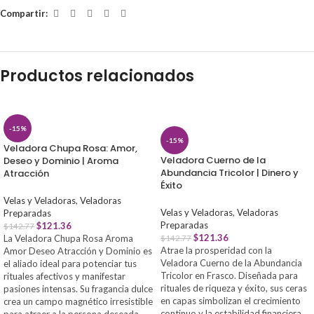
Compartir:
Productos relacionados
-15%
-15%
Veladora Chupa Rosa: Amor,
Veladora Cuerno de la
Deseo y Dominio | Aroma
Abundancia Tricolor | Dinero y
Atracción
Éxito
Velas y Veladoras
,
Veladoras
Velas y Veladoras
,
Veladoras
Preparadas
Preparadas
$
121.36
$
142.77
$
121.36
$
142.77
La Veladora Chupa Rosa Aroma
Atrae la prosperidad con la
Amor Deseo Atracción y Dominio es
Veladora Cuerno de la Abundancia
el aliado ideal para potenciar tus
Tricolor en Frasco. Diseñada para
rituales afectivos y manifestar
rituales de riqueza y éxito, sus ceras
pasiones intensas. Su fragancia dulce
en capas simbolizan el crecimiento
crea un campo magnético irresistible
continuo y la estabilidad financiera