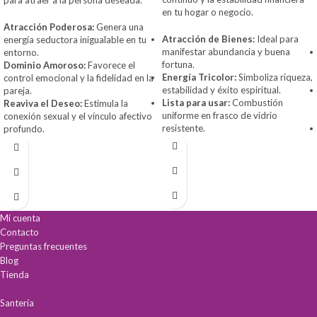
para atraer a la persona deseada.
en tu hogar o negocio.
Atracción Poderosa:
Genera una
Atracción de Bienes:
Ideal para
energía seductora inigualable en tu
manifestar abundancia y buena
entorno.
fortuna.
Dominio Amoroso:
Favorece el
Energía Tricolor:
Simboliza riqueza,
control emocional y la fidelidad en la
estabilidad y éxito espiritual.
pareja.
Lista para usar:
Combustión
Reaviva el Deseo:
Estimula la
uniforme en frasco de vidrio
conexión sexual y el vínculo afectivo
resistente.
profundo.
Mi cuenta
Contacto
Preguntas frecuentes
Blog
Tienda
Santería