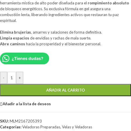
herramienta mística de alto poder diseñada para el
rompimiento absoluto
de bloqueos energéticos. Su exclusiva fórmula en gel asegura una
combustión lenta, liberando ingredientes activos que restauran tu paz
espiritual.
Elimina brujerías
, amarres y salaciones de forma definitiva.
Limpia espacios
de envidias y rachas de mala suerte.
Abre caminos
hacia la prosperidad y el bienestar personal.
¿Tienes dudas?
-
+
AÑADIR AL CARRITO
Añadir a la lista de deseos
SKU:
MLM2167205393
Categorías:
Veladoras Preparadas
,
Velas y Veladoras