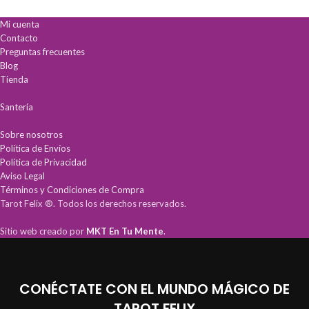
envidias y malas vibras con romero y
estabilidad y éxito espiritual.
Mi cuenta
semillas de la abundancia.
Lista para usar:
Combustión
Fuerza Espiritual:
Incluye aceites
uniforme en frasco de vidrio
Contacto
consagrados para potenciar cada
resistente.
Preguntas frecuentes
una de tus peticiones.
Blog
Tienda
Santería
Sobre nosotros
Política de Envíos
Política de Privacidad
Aviso Legal
Términos y Condiciones de Compra
Tarot Felix ®. Todos los derechos reservados.
Sitio web creado por
MKT En Tu Mente
.
CONÉCTATE CON EL MUNDO MÁGICO DE
TAROT FELIX