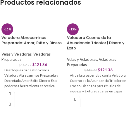
Productos relacionados
-15%
-15%
Veladora Abrecaminos
Veladora Cuerno de la
Preparada: Amor, Éxito y Dinero
Abundancia Tricolor | Dinero y
Éxito
Velas y Veladoras
,
Veladoras
Preparadas
Velas y Veladoras
,
Veladoras
$
121.36
Preparadas
$
142.77
$
121.36
Desbloquea tu destino con la
$
142.77
Veladora Abrecaminos Preparada y
Atrae la prosperidad con la Veladora
Decretada Amor Exito Dinero. Esta
Cuerno de la Abundancia Tricolor en
poderosa herramienta esotérica,
Frasco. Diseñada para rituales de
con aromas de coco, vainilla y
riqueza y éxito, sus ceras en capas
guayaba, está ritualizada para
simbolizan el crecimiento continuo y
eliminar bloqueos y atraer
la estabilidad financiera en tu hogar
prosperidad a tu vida.
o negocio.
Atracción Total:
Ideal para
Atracción de Bienes:
Ideal para
manifestar abundancia, éxito en
manifestar abundancia y buena
negocios y armonía en el amor.
fortuna.
Protección Energética:
Limpia
Energía Tricolor:
Simboliza riqueza,