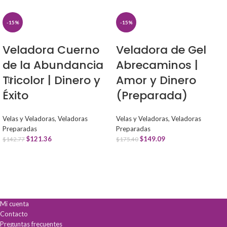
-15%
-15%
Veladora Cuerno
Veladora de Gel
de la Abundancia
Abrecaminos |
Tricolor | Dinero y
Amor y Dinero
Éxito
(Preparada)
Velas y Veladoras
,
Veladoras
Velas y Veladoras
,
Veladoras
Preparadas
Preparadas
$
121.36
$
149.09
$
142.77
$
175.40
Mi cuenta
Contacto
Preguntas frecuentes