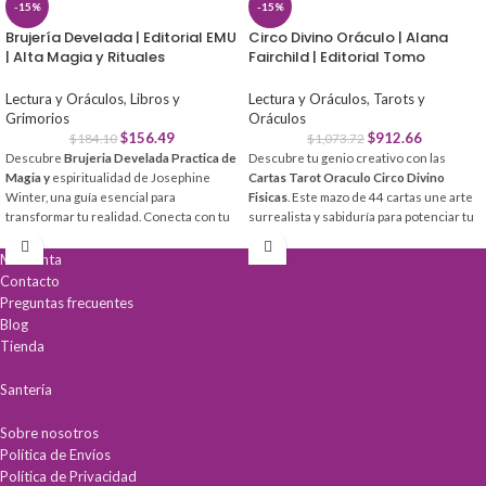
-15%
-15%
Brujería Develada | Editorial EMU
Circo Divino Oráculo | Alana
| Alta Magia y Rituales
Fairchild | Editorial Tomo
Lectura y Oráculos
,
Libros y
Lectura y Oráculos
,
Tarots y
Grimorios
Oráculos
$
156.49
$
912.66
$
184.10
$
1,073.72
Descubre
Brujeria Develada Practica de
Descubre tu genio creativo con las
Magia y
espiritualidad de Josephine
Cartas Tarot Oraculo Circo Divino
Winter, una guía esencial para
Fisicas
. Este mazo de 44 cartas une arte
transformar tu realidad. Conecta con tu
surrealista y sabiduría para potenciar tu
poder interior a través de rituales
autenticidad y alegría sin límites.
modernos y herramientas prácticas
Mi cuenta
Conexión Espiritual:
Mensajes
diseñadas para la mente, el cuerpo y el
Contacto
empoderadores para confiar en tu
alma.
Preguntas frecuentes
camino único.
Blog
Aprende
magia natural y hechizos
Diseño Vanguardista:
Cartas vibrantes
efectivos paso a paso.
que despiertan la intuición y el
Tienda
Incluye más de
40 ejercicios prácticos
pensamiento lateral.
de visualización y protección.
Kit Completo:
Incluye mazo nuevo, guía
Santería
Desarrolla tu
intuición y conexión
física impresa y acceso a guía digital.
espiritual
de forma auténtica.
Sobre nosotros
Política de Envíos
Política de Privacidad