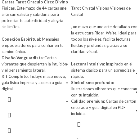
Cartas Tarot Oraculo Circo Divino
Fisicas
. Este mazo de 44 cartas une
Tarot Crystal Visions Visiones de
arte surrealista y sabiduría para
Cristal
potenciar tu autenticidad y alegría
sin límites.
, un mazo que une arte detallado con
la estructura Rider-Waite. Ideal para
Conexión Espiritual:
Mensajes
todos los niveles, facilita lecturas
empoderadores para confiar en tu
fluidas y profundas gracias a su
camino único.
claridad visual.
Diseño Vanguardista:
Cartas
vibrantes que despiertan la intuición
Lectura intuitiva:
Inspirado en el
y el pensamiento lateral.
sistema clásico para un aprendizaje
Kit Completo:
Incluye mazo nuevo,
rápido.
guía física impresa y acceso a guía
Simbolismo profundo:
digital.
Ilustraciones vibrantes que conectan
con tu intuición.
Calidad premium:
Cartas de cartón
encerado y guía digital en PDF
incluida.