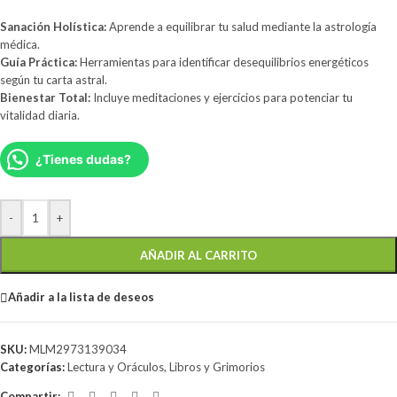
Sanación Holística:
Aprende a equilibrar tu salud mediante la astrología
médica.
Guía Práctica:
Herramientas para identificar desequilibrios energéticos
según tu carta astral.
Bienestar Total:
Incluye meditaciones y ejercicios para potenciar tu
vitalidad diaria.
¿Tienes dudas?
-
+
AÑADIR AL CARRITO
Añadir a la lista de deseos
SKU:
MLM2973139034
Categorías:
Lectura y Oráculos
,
Libros y Grimorios
Compartir: