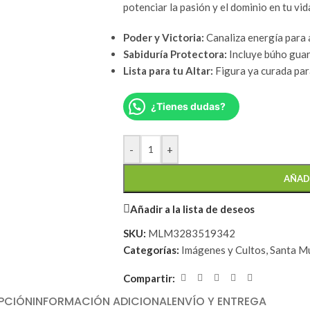
potenciar la pasión y el dominio en tu vid
Poder y Victoria:
Canaliza energía para a
Sabiduría Protectora:
Incluye búho guard
Lista para tu Altar:
Figura ya curada para
¿Tienes dudas?
-
+
AÑAD
Añadir a la lista de deseos
SKU:
MLM3283519342
Categorías:
Imágenes y Cultos
,
Santa M
Compartir:
PCIÓN
INFORMACIÓN ADICIONAL
ENVÍO Y ENTREGA