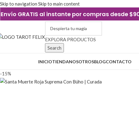
Skip to navigation
Skip to main content
Envío GRATIS al instante por compras desde $
EXPLORA PRODUCTOS
Search
xplorar categorías
INICIO
TIENDA
NOSOTROS
BLOG
CONTACTO
-15%