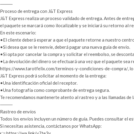
⸻
Proceso de entrega con J&T Express
J&T Express realiza un proceso validado de entrega. Antes de entreg
el paquete se marcará como ilocalizable y se iniciará su retorno al r
En este escenario:
•El cliente deberá esperar a que el paquete retorne a nuestro centro
•Si desea que se le reenvíe, deberá pagar una nueva guía de envío.
•Si opta por cancelar la compra y solicitar el reembolso, se descon
•La devolución del dinero se efectuará una vez que el paquete sea 
https://www.tarotfelix.com/terminos-y-condiciones-de-compra/, lo 
J&T Express podrá solicitar al momento de la entrega:
•Una identificación oficial del receptor.
•Una fotografía como comprobante de entrega segura.
Te recomendamos mantenerte atento al rastreo y a las llamadas de l
⸻
Rastreo de envíos
Todos los envíos incluyen un número de guía. Puedes consultar el es
Si necesitas asistencia, contáctanos por WhatsApp:
👉 https://wa.link/v7te3y