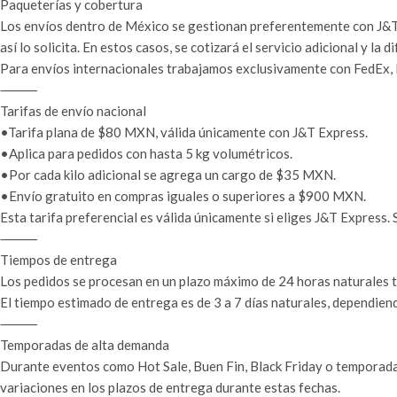
Paqueterías y cobertura
Los envíos dentro de México se gestionan preferentemente con J&T 
así lo solicita. En estos casos, se cotizará el servicio adicional y la d
Para envíos internacionales trabajamos exclusivamente con FedEx, D
⸻
Tarifas de envío nacional
•Tarifa plana de $80 MXN, válida únicamente con J&T Express.
•Aplica para pedidos con hasta 5 kg volumétricos.
•Por cada kilo adicional se agrega un cargo de $35 MXN.
•Envío gratuito en compras iguales o superiores a $900 MXN.
Esta tarifa preferencial es válida únicamente si eliges J&T Express. Si
⸻
Tiempos de entrega
Los pedidos se procesan en un plazo máximo de 24 horas naturales tr
El tiempo estimado de entrega es de 3 a 7 días naturales, dependiend
⸻
Temporadas de alta demanda
Durante eventos como Hot Sale, Buen Fin, Black Friday o temporada
variaciones en los plazos de entrega durante estas fechas.