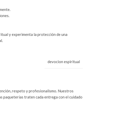
amente.
iones.
ritual y experimenta la protección de una
l.
devocion espiritual
tención, respeto y profesionalismo. Nuestros
as paqueterías traten cada entrega con el cuidado