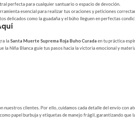
tral perfecta para cualquier santuario o espacio de devoción.
erramienta esencial para realizar tus oraciones y peticiones correct
os delicados como la guadaña y el búho lleguen en perfectas condic
Aquí
gra la
Santa Muerte Suprema Roja Buho Curada
en tu práctica espi
que la Niña Blanca guíe tus pasos hacia la victoria emocional y materia
n nuestros clientes. Por ello, cuidamos cada detalle del envío con a
como papel burbuja y etiquetas de manejo frágil, garantizando que l