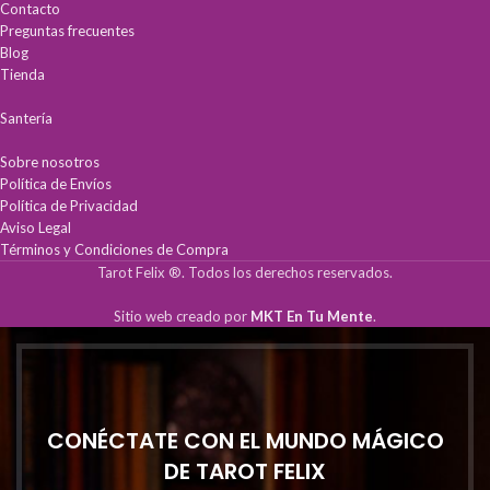
armonizar tu espacio y atraer
Contacto
vibraciones positivas.
Preguntas frecuentes
Blog
Protección Total:
Escudo espiritual
contra malas vibras y energías negativas.
Tienda
Guía y Sabiduría:
Potencia la intuición y
claridad en tus rituales.
Santería
Armonía Espiritual:
Ideal para equilibrar
la energía de tu hogar o altar.
Sobre nosotros
Política de Envíos
Política de Privacidad
Aviso Legal
Términos y Condiciones de Compra
Tarot Felix ®. Todos los derechos reservados.
Sitio web creado por
MKT En Tu Mente
.
CONÉCTATE CON EL MUNDO MÁGICO
DE TAROT FELIX