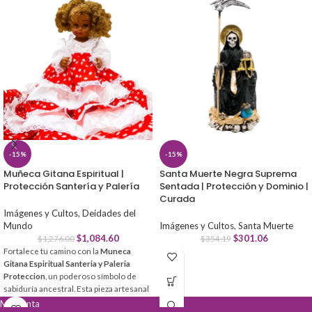
-15%
-15%
Muñeca Gitana Espiritual |
Santa Muerte Negra Suprema
Protección Santería y Palería
Sentada | Protección y Dominio |
Curada
Imágenes y Cultos
,
Deidades del
Mundo
Imágenes y Cultos
,
Santa Muerte
$
1,084.60
$
301.06
$
1,276.00
$
354.19
Fortalece tu camino con la
Muneca
Gitana Espiritual Santeria y Paleria
Proteccion
, un poderoso símbolo de
sabiduría ancestral. Esta pieza artesanal
actúa como un canal energético para
Mi cuenta