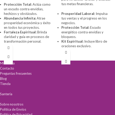
tus metas financieras.
Protección Total:
Actúa como
un escudo contra envidias,
hechizos y obstáculos.
Prosperidad Laboral:
Impulsa
Abundancia Infinita:
Atrae
tus ventas y el progreso en los
prosperidad económica y éxito
negocios.
en todos tus proyectos.
Protección Total:
Escudo
Fortaleza Espiritual:
Brinda
energético contra envidias y
claridad y guía en procesos de
bloqueos.
transformación personal.
Kit Espiritual:
Incluye libro de
oraciones exclusivo.
Mi cuenta
Contacto
Preguntas frecuentes
Blog
Tienda
Santería
Sobre nosotros
Política de Envíos
Política de Privacidad