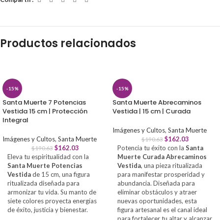
Productos relacionados
-15%
-15%
Santa Muerte 7 Potencias
Santa Muerte Abrecaminos
Vestida 15 cm | Protección
Vestida | 15 cm | Curada
Integral
Imágenes y Cultos
,
Santa Muerte
Imágenes y Cultos
,
Santa Muerte
$
162.03
$
190.63
$
162.03
Potencia tu éxito con la
Santa
$
190.63
Eleva tu espiritualidad con la
Muerte Curada Abrecaminos
Santa Muerte Potencias
Vestida
, una pieza ritualizada
Vestida
de 15 cm, una figura
para manifestar prosperidad y
ritualizada diseñada para
abundancia. Diseñada para
armonizar tu vida. Su manto de
eliminar obstáculos y atraer
siete colores proyecta energías
nuevas oportunidades, esta
de éxito, justicia y bienestar.
figura artesanal es el canal ideal
para fortalecer tu altar y alcanzar