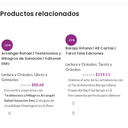
Productos relacionados
-15%
-15%
Baraja Gitana | 48 Cartas |
Arcángel Rafael | Testimonios y
Tarot Felix Ediciones
Milagros de Sanación | Editorial
EMU
Lectura y Oráculos
,
Tarots y
Oráculos
Lectura y Oráculos
,
Libros y
$
119.51
$
140.60
Grimorios
Domina el arte de la cartomancia con
$
80.68
$
94.92
el Tarot Autentica Baraja Gitana
Encuentra esperanza con
Espanola Dig. Esta baraja es la
Testimonios y Milagros Arcangel
herramienta perfecta para obtener
Rafael Sanacion Emu
. Esta guía de
respuestas claras y directas sin
Guadalupe Domínguez es la llave
complicaciones.
para invocar el
apoyo espiritual
del
Interpretación intuitiva:
Cada carta
médico de Dios y transformar el
incluye significados impresos para
dolor en
paz interior
.
lecturas inmediatas y precisas.