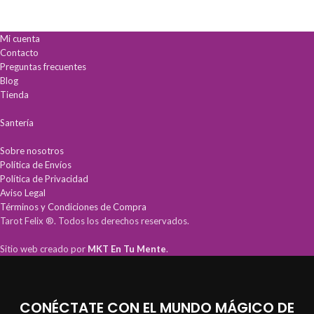
Sanación Espiritual:
Incluye
Aprendizaje acelerado:
Ideal para
oraciones poderosas y testimonios
principiantes que buscan resultados
reales de intercesión celestial.
profesionales desde el primer uso.
Mi cuenta
Guía Práctica:
Formato ideal para
Calidad superior:
Fabricada en
Contacto
consultas frecuentes en momentos
cartoncillo encerado duradero,
de crisis o enfermedad.
perfecto para el uso frecuente.
Preguntas frecuentes
Bienestar y Protección:
Conéctate
Blog
con la energía de los ángeles
Tienda
sanadores.
Santería
Sobre nosotros
Política de Envíos
Política de Privacidad
Aviso Legal
Términos y Condiciones de Compra
Tarot Felix ®. Todos los derechos reservados.
Sitio web creado por
MKT En Tu Mente
.
CONÉCTATE CON EL MUNDO MÁGICO DE