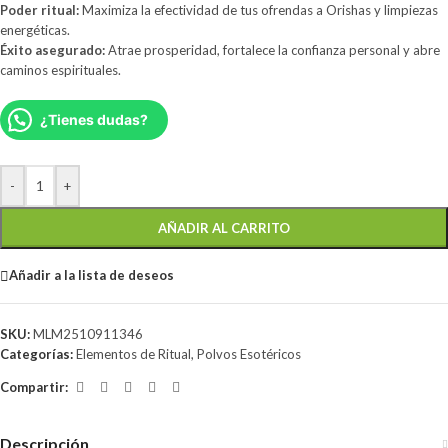
Poder ritual:
Maximiza la efectividad de tus ofrendas a Orishas y limpiezas
energéticas.
Éxito asegurado:
Atrae prosperidad, fortalece la confianza personal y abre
caminos espirituales.
¿Tienes dudas?
-
+
AÑADIR AL CARRITO
Añadir a la lista de deseos
SKU:
MLM2510911346
Categorías:
Elementos de Ritual
,
Polvos Esotéricos
Compartir:
Descripción