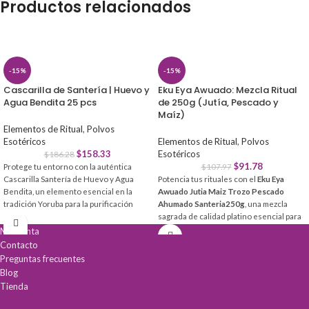
Productos relacionados
-15%
-15%
Cascarilla de Santería | Huevo y
Eku Eya Awuado: Mezcla Ritual
Agua Bendita 25 pcs
de 250g (Jutía, Pescado y
Maíz)
Elementos de Ritual
,
Polvos
Esotéricos
Elementos de Ritual
,
Polvos
$
158.33
Esotéricos
$
186.28
$
91.78
Protege tu entorno con la auténtica
$
107.97
Cascarilla Santería de Huevo y Agua
Potencia tus rituales con el
Eku Eya
Bendita, un elemento esencial en la
Awuado Jutia Maiz Trozo Pescado
tradición Yoruba para la purificación
Ahumado Santeria250g
, una mezcla
energética profunda.
sagrada de calidad platino esencial para
honrar a los Orishas. Preparado
Mi cuenta
Escudo Protector:
Bloquea influencias
artesanalmente bajo normas
Contacto
negativas y envidias en tu hogar.
tradicionales IFÁ, este elemento
Preguntas frecuentes
Limpieza Espiritual:
Ideal para baños de
simboliza abundancia y sacrificio.
Blog
purificación y consagración de altares.
Poder Tradicional:
Elaborada
Conexión espiritual:
Fortalece el vínculo
Tienda
artesanalmente con rezos y cantos
con Elegguá y tus deidades.