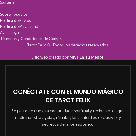
sagrados para máxima eficacia.
Apertura de caminos:
Ideal para ebbós,
Santería
limpiezas y rituales de protección.
Máxima pureza:
Mezcla auténtica
Sobre nosotros
triturada lista para usar en tu altar.
Política de Envíos
Política de Privacidad
Aviso Legal
Términos y Condiciones de Compra
Tarot Felix ®. Todos los derechos reservados.
Sitio web creado por
MKT En Tu Mente
.
CONÉCTATE CON EL MUNDO MÁGICO
DE TAROT FELIX
Sé parte de nuestra comunidad espiritual y recibe antes que
nadie nuestras guías, rituales, lanzamientos exclusivos y
secretos del arte esotérico.