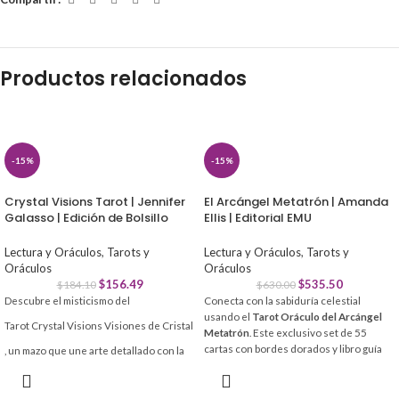
Productos relacionados
-15%
-15%
Crystal Visions Tarot | Jennifer
El Arcángel Metatrón | Amanda
Galasso | Edición de Bolsillo
Ellis | Editorial EMU
Lectura y Oráculos
,
Tarots y
Lectura y Oráculos
,
Tarots y
Oráculos
Oráculos
$
156.49
$
535.50
$
184.10
$
630.00
Descubre el misticismo del
Conecta con la sabiduría celestial
usando el
Tarot Oráculo del Arcángel
Tarot Crystal Visions Visiones de Cristal
Metatrón
. Este exclusivo set de 55
cartas con bordes dorados y libro guía
, un mazo que une arte detallado con la
es la herramienta definitiva para obtener
estructura Rider-Waite. Ideal para todos
claridad y paz espiritual.
los niveles, facilita lecturas fluidas y
profundas gracias a su claridad visual.