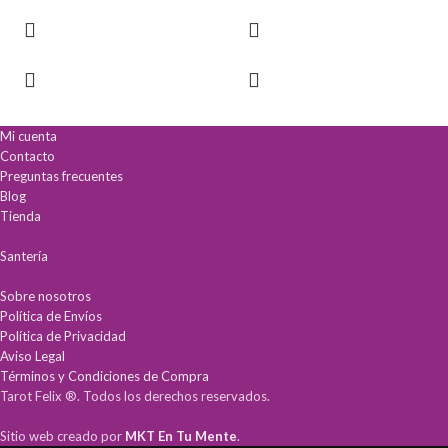
Conexión Divina:
Facilita la canalización
de mensajes y eleva tus oraciones.
Lectura intuitiva:
Inspirado en el sistema
Guía Completa:
Incluye un libro físico
clásico para un aprendizaje rápido.
para interpretaciones claras y
Simbolismo profundo:
Ilustraciones
profundas.
vibrantes que conectan con tu intuición.
Calidad Premium:
Cartas duraderas con
Calidad premium:
Cartas de cartón
acabados laminados y elegante estuche
encerado y guía digital en PDF incluida.
rígido.
Mi cuenta
Contacto
Preguntas frecuentes
Blog
Tienda
Santería
Sobre nosotros
Política de Envíos
Política de Privacidad
Aviso Legal
Términos y Condiciones de Compra
Tarot Felix ®. Todos los derechos reservados.
Sitio web creado por
MKT En Tu Mente
.