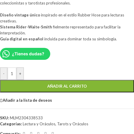
coleccionistas y tarotistas profesionales.
Diseño vintage único
inspirado en el estilo Rubber Hose para lecturas
creativas.
Sistema Rider-Waite-Smith
fielmente representado para facilitar la
interpretación.
Guía digital en español
incluida para dominar toda su simbología.
¿Tienes dudas?
-
+
AÑADIR AL CARRITO
Añadir a la lista de deseos
SKU:
MLM2304338533
Categorías:
Lectura y Oráculos
,
Tarots y Oráculos
Compartir: